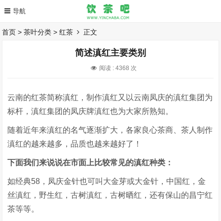
首页
>
茶叶分类
>
红茶
正文
简述滇红主要类别
阅读 :
4368 次
云南的红茶简称滇红，制作滇红又以云南凤庆的滇红集团为
标杆，滇红集团的凤庆牌滇红也为大家所熟知。
随着近年来滇红的名气逐渐扩大，各家良心茶商、茶人制作
滇红的越来越多，品质也越来越好了！
下面我们来说说在市面上比较常见的滇红种类：
如经典58，凤庆金针也可叫大金芽或大金针，中国红，金
丝滇红，野生红，古树滇红，古树晒红，还有保山的昌宁红
茶等等。