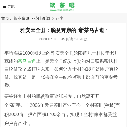
首页
>
茶业资讯
>
茶叶新闻
正文
雅安天全县：脱贫奔康的“新茶马古道”
2020-07-16
阅读 :
2670 次
平均海拔1000米以上的雅安天全县始阳镇九十村位于老川
藏线的
茶马古道
上，是天全县纪委监委的对口联系帮扶村。
自脱贫攻坚战打响以来，如何让九十村的18户贫困户真脱
贫、脱真贫，是一张摆在全县纪检监察干部面前的重要考
卷。
要答好九十村的脱贫致富这张考卷，自然离不开一
个“茶”字。自2006年发展茶叶产业至今，全村茶叶(种植)面
积2000亩，投产面积1700余亩，实现了全村“家家都受益，
户户有产业”。