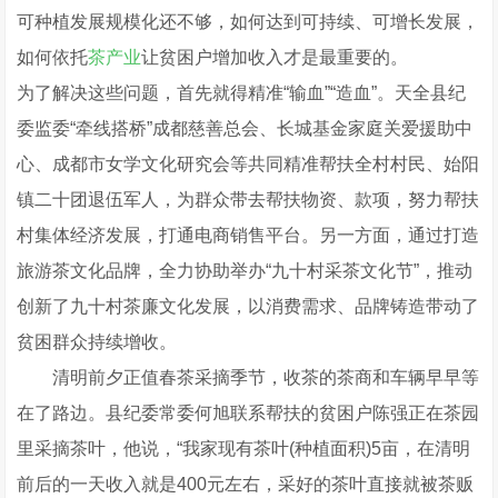
可种植发展规模化还不够，如何达到可持续、可增长发展，
如何依托
茶产业
让贫困户增加收入才是最重要的。
为了解决这些问题，首先就得精准“输血”“造血”。天全县纪
委监委“牵线搭桥”成都慈善总会、长城基金家庭关爱援助中
心、成都市女学文化研究会等共同精准帮扶全村村民、始阳
镇二十团退伍军人，为群众带去帮扶物资、款项，努力帮扶
村集体经济发展，打通电商销售平台。另一方面，通过打造
旅游茶文化品牌，全力协助举办“九十村采茶文化节”，推动
创新了九十村茶廉文化发展，以消费需求、品牌铸造带动了
贫困群众持续增收。
清明前夕正值春茶采摘季节，收茶的茶商和车辆早早等
在了路边。县纪委常委何旭联系帮扶的贫困户陈强正在茶园
里采摘茶叶，他说，“我家现有茶叶(种植面积)5亩，在清明
前后的一天收入就是400元左右，采好的茶叶直接就被茶贩