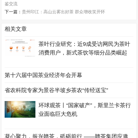
鉴交流
下一篇：
贵州印江：高山云雾出好茶 群众增收笑开怀
相关文章
茶叶行业研究：近9成受访网民为茶叶
消费用户，新式茶饮等细分品类崛起
第十六届中国茶业经济年会开幕
省农科院专家为景谷半坡乡茶农“传经送宝”
环球观茶丨“国家破产”，斯里兰卡茶行
业面临巨大危机
凝心聚力，振兴赣茶，砥砺前行 ——赣茶集团应邀