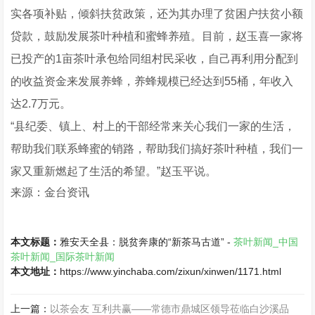
实各项补贴，倾斜扶贫政策，还为其办理了贫困户扶贫小额
贷款，鼓励发展茶叶种植和蜜蜂养殖。目前，赵玉喜一家将
已投产的1亩茶叶承包给同组村民采收，自己再利用分配到
的收益资金来发展养蜂，养蜂规模已经达到55桶，年收入
达2.7万元。
“县纪委、镇上、村上的干部经常来关心我们一家的生活，
帮助我们联系蜂蜜的销路，帮助我们搞好茶叶种植，我们一
家又重新燃起了生活的希望。”赵玉平说。
来源：金台资讯
本文标题：
雅安天全县：脱贫奔康的“新茶马古道” -
茶叶新闻_中国
茶叶新闻_国际茶叶新闻
本文地址：
https://www.yinchaba.com/zixun/xinwen/1171.html
上一篇：
以茶会友 互利共赢——常德市鼎城区领导莅临白沙溪品