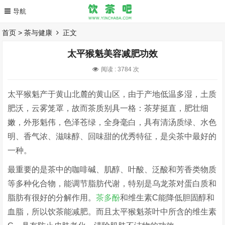
首页
>
茶与健康
正文
太平猴魁美容减肥功效
阅读 :
3784 次
太平猴魁产于黄山北麓的黄山区，由于产地低温多湿，土质
肥沃，云雾笼罩，故而茶质别具一格：茶芽挺直，肥壮细
嫩，外形魁伟，色泽苍绿，全身毫白，具有清汤质绿、水色
明、香气浓、滋味醇、回味甜的优秀特征，是尖茶中最好的
一种。
最重要的是茶中的咖啡碱、肌醇、叶酸、泛酸和芳香类物质
等多种化合物，能调节脂肪代谢，特别是乌龙茶对蛋白质和
脂肪有很好的分解作用。
茶多酚
和维生素C能降低胆固醇和
血脂，所以饮茶能减肥。而且太平猴魁茶叶中所含的维生素