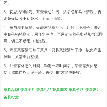
芒。
3、切忌沾到油污。茶壶最忌油污，沾后必须马上清洗，否
则茶壶吸收不到茶水，全留下油痕。
4、擦与刷要适度。壶表淋到茶汁后，用软毛小刷子，将壶
中积茶销销刷洗，用开水冲净，再用清洁的茶巾稍加擦试即
可，切忌不断用力地搓洗。
5、喝完茶要清理晾干茶具，要将茶渣清除干净，以免产生
异味，又需重新整理。
6、让壶有休息的时间。勤泡一段时间后，茶壶需要休息，
使土胎能自然彻底干燥，再使用时才能更吸收。
茶具品牌
茶具图片
茶具礼品
茶具套装
茶具价格
茶具设计
茶具批发