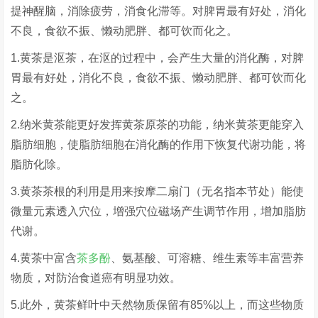
提神醒脑，消除疲劳，消食化滞等。对脾胃最有好处，消化
不良，食欲不振、懒动肥胖、都可饮而化之。
1.黄茶是沤茶，在沤的过程中，会产生大量的消化酶，对脾
胃最有好处，消化不良，食欲不振、懒动肥胖、都可饮而化
之。
2.纳米黄茶能更好发挥黄茶原茶的功能，纳米黄茶更能穿入
脂肪细胞，使脂肪细胞在消化酶的作用下恢复代谢功能，将
脂肪化除。
3.黄茶茶根的利用是用来按摩二扇门（无名指本节处）能使
微量元素透入穴位，增强穴位磁场产生调节作用，增加脂肪
代谢。
4.黄茶中富含
茶多酚
、氨基酸、可溶糖、维生素等丰富营养
物质，对防治食道癌有明显功效。
5.此外，黄茶鲜叶中天然物质保留有85%以上，而这些物质