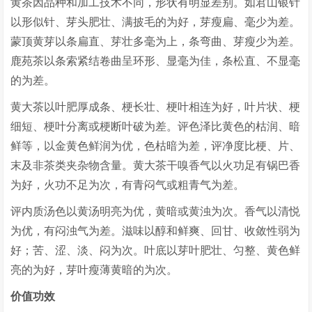
黄茶因品种和加工技术不同，形状有明显差别。如君山银针
以形似针、芽头肥壮、满披毛的为好，芽瘦扁、毫少为差。
蒙顶黄芽以条扁直、芽壮多毫为上，条弯曲、芽瘦少为差。
鹿苑茶以条索紧结卷曲呈环形、显毫为佳，条松直、不显毫
的为差。
黄大茶以叶肥厚成条、梗长壮、梗叶相连为好，叶片状、梗
细短、梗叶分离或梗断叶破为差。评色泽比黄色的枯润、暗
鲜等，以金黄色鲜润为优，色枯暗为差，评净度比梗、片、
末及非茶类夹杂物含量。黄大茶干嗅香气以火功足有锅巴香
为好，火功不足为次，有青闷气或粗青气为差。
评内质汤色以黄汤明亮为优，黄暗或黄浊为次。香气以清悦
为优，有闷浊气为差。滋味以醇和鲜爽、回甘、收敛性弱为
好；苦、涩、淡、闷为次。叶底以芽叶肥壮、匀整、黄色鲜
亮的为好，芽叶瘦薄黄暗的为次。
价值功效