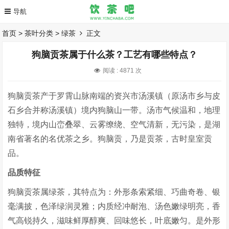
首页
>
茶叶分类
>
绿茶
正文
狗脑贡茶属于什么茶？工艺有哪些特点？
阅读 :
4871 次
狗脑贡茶产于罗霄山脉南端的资兴市汤溪镇（原汤市乡与皮
石乡合并称汤溪镇）境内狗脑山一带。汤市气候温和，地理
独特，境内山峦叠翠、云雾缭绕、空气清新，无污染，是湖
南省著名的名优茶之乡。狗脑贡，乃是贡茶，古时皇室贡
品。
品质特征
狗脑贡茶属绿茶，其特点为：外形条索紧细、巧曲奇卷、银
毫满披，色泽绿润灵雅；内质经冲耐泡、汤色嫩绿明亮，香
气高锐持久，滋味鲜厚醇爽、回味悠长，叶底嫩匀。是外形