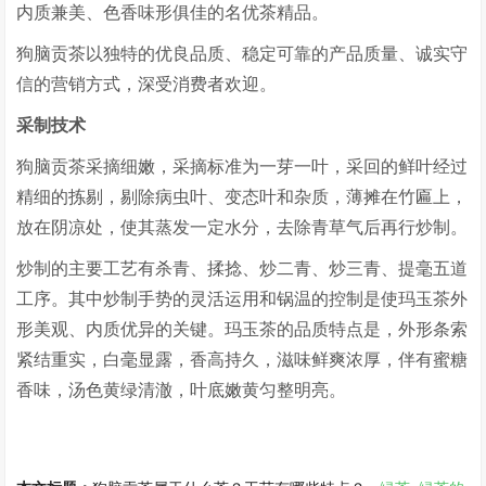
内质兼美、色香味形俱佳的名优茶精品。
狗脑贡茶以独特的优良品质、稳定可靠的产品质量、诚实守
信的营销方式，深受消费者欢迎。
采制技术
狗脑贡茶采摘细嫩，采摘标准为一芽一叶，采回的鲜叶经过
精细的拣剔，剔除病虫叶、变态叶和杂质，薄摊在竹匾上，
放在阴凉处，使其蒸发一定水分，去除青草气后再行炒制。
炒制的主要工艺有杀青、揉捻、炒二青、炒三青、提毫五道
工序。其中炒制手势的灵活运用和锅温的控制是使玛玉茶外
形美观、内质优异的关键。玛玉茶的品质特点是，外形条索
紧结重实，白毫显露，香高持久，滋味鲜爽浓厚，伴有蜜糖
香味，汤色黄绿清澈，叶底嫩黄匀整明亮。