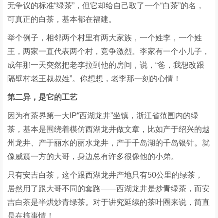
无争议的标准“绿茶”，但它却给自己取了一个“白茶”的名，
可真正的白茶，基本都在福建。
举个例子，相邻两个村里有两大家族，一个姓李，一个姓
王，两家一直代表两个村，竞争激烈。李家有一个小儿子，
成年那一天突然把老李拉到他的房间，说，“爸，我想改跟
隔壁村老王叔叔姓”。你想想，老李那一刻的心情！
第二异，是它的工艺
因为有茶界第一大IP“西湖龙井”坐镇，浙江省范围内的绿
茶，基本是围绕着模仿西湖龙井做文章，比如产于绍兴的越
州龙井、产于丽水的丽水龙井，产于千岛湖的千岛银针。就
像威震一方的大哥，身边总有许多很像他的小弟。
只有安吉白茶，这个跟西湖龙井产地只有50公里的绿茶，
居然用了跟大哥不同的套路——西湖龙井是炒青绿茶，而安
吉白茶是半烘炒青绿茶。对于讲究延续的茶叶圈来说，简直
是在搞事情！