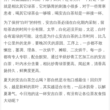
就是相比其它绿茶，它对肠胃的刺激小很多，对于一些胃寒
患者，喝其它绿茶会一哆嗦，喝安吉白茶却是一杯接一杯。
为了保持“白叶”的特性，安吉白茶必须在白化期内采制，留
给茶农的时间十分有限。太早，白化还没开始，太迟，白叶
会有返绿的可能。这也是为什么安吉白茶的上市时间，比几
十公里外的龙井，要晚20天的原因。工序上，一步都不敢
懈怠，萎凋、理条、一次烘干、摊晾、二次烘干。每一步，
都有专人专职，配合默契。通过半烘炒青工艺加工出的安吉
白茶，叶内水分含量，相比炒青绿茶要高。闻起来，清香高
扬持久，鲜爽度更高。
夏天的安吉白茶怎么喝？那自然是冷泡口感最佳！回归开
头，越是新鲜的茶叶，其实越适合冷泡，一品冰肌骨，以解
夏暑气。今日泡的这一杯安吉白茶，有没有让各位茶友食指
大动呢？