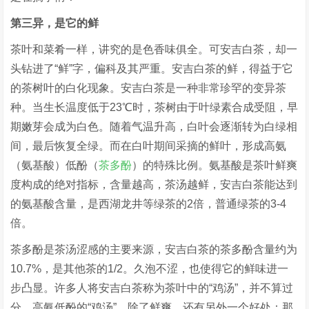
第三异，是它的鲜
茶叶和菜肴一样，讲究的是色香味俱全。可安吉白茶，却一
头钻进了“鲜”字，偏科及其严重。安吉白茶的鲜，得益于它
的茶树叶的白化现象。安吉白茶是一种非常珍罕的变异茶
种。当生长温度低于23℃时，茶树由于叶绿素合成受阻，早
期嫩芽会成为白色。随着气温升高，白叶会逐渐转为白绿相
间，最后恢复全绿。而在白叶期间采摘的鲜叶，形成高氨
（氨基酸）低酚（
茶多酚
）的特殊比例。氨基酸是茶叶鲜爽
度构成的绝对指标，含量越高，茶汤越鲜，安吉白茶能达到
的氨基酸含量，是西湖龙井等绿茶的2倍，普通绿茶的3-4
倍。
茶多酚是茶汤涩感的主要来源，安吉白茶的茶多酚含量约为
10.7%，是其他茶的1/2。久泡不涩，也使得它的鲜味进一
步凸显。许多人将安吉白茶称为茶叶中的“鸡汤”，并不算过
分。高氨低酚的“鸡汤”，除了鲜爽，还有另外一个好处：那