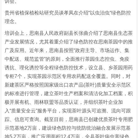
训会。
贵州省植保植检站研究员谈孝凤在介绍“以虫治虫“绿色防控
理念。
培训会上，思南县人民政府副县长张曲介绍了思南县生态茶
产业发展情况，尤其着重介绍了绿色防控在思南茶园中的推
广及应用。近年来，思南县按照“政府主导、市场运作、集
中配送、规范监管”的原则，全面推行茶园生态控虫、免疫
诱抗、理化诱控等全程绿色防控技术，设立县、乡茶园用药
专柜7个，实现茶园示范区专用农药配送全覆盖。同时，对
新建茶区严格按照国家级出口农产品(茶叶)质量安全示范区
的标准进行管理，建立茶叶生产档案和清洁化加工档案，积
极开展有机、雨林联盟等品质认证，并组织茶叶企业加
入“质量安全云”服务平台，实现茶叶源头可追溯、流向可跟
踪、信息可查询。截至目前，思南县已创建优质茶叶专用肥
示范基地2万亩，建设绿色防控与统防统治融合发展示范基
地5.2万亩，推广应用面积12.4万亩，全县茶叶病虫害绿色