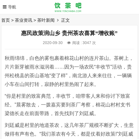
首页
>
茶业资讯
>
茶叶新闻
正文
惠民政策润山乡 贵州茶农喜算“增收账”
2020-09-30
阅读 :
3047 次
秋雨绵绵，白色的雾包裹着棉花山村的连片茶山。茶树上，
片片新芽被雨水滋润着……因为一场农民“丰收节”活动，贵
州松桃县的茶山基地“变了样”，南北游人来来往往，一辆辆
小车在山间打转，寂静的村里热闹了起来。
“你是村里的致富典范，丰收节，咱带客人来和你讨下致富
经。”晨雾散去，一拨嘉宾要到茶厂考察，棉花山村村支书
梁德长走在前面带路，首先找到了刘廷威。
刘廷威是村里的地道茶农，这几年茶厂规模不断扩大，生意
做得有声有色。“我们茶农有今天，都是仗着好政策!”刘廷威