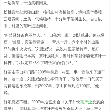
一边倒茶，一边笑着回复。
松桃县地处武陵山脉，棉花山村海拔较高，境内重峦叠嶂，
云遮雾绕，土质、气候独特，十分利于茶树生长。自古以
来，村里的茶叶远近闻名。
“但曾经好茶也不养人。”一口茶水下肚，刘廷威讲起创业经
历。“曾经，卖茶靠背篼，一背八十斤，六个小时的山路，
只能换来块块钱。”刘廷威说，虽说村里茶是特产、是好
货，但运输成本高，茶叶损耗大，当时种茶就像嚼老茶叶一
样苦，“我认定它成不了咱致富的好门路。”
好茶走不出好门路?2005年前后，村里一事一议修来了通车
路。这一通，刘廷威的信心瞬间有了，“咬咬牙一口气买了
两辆运输摩托车。到2007年，茶山扩展到近700亩。”他
说。
好消息还不断。2007年,省里出台《关于加快
茶产业
发展的
意见》。同时县里也把茶叶产业列为全县农业主导生产之