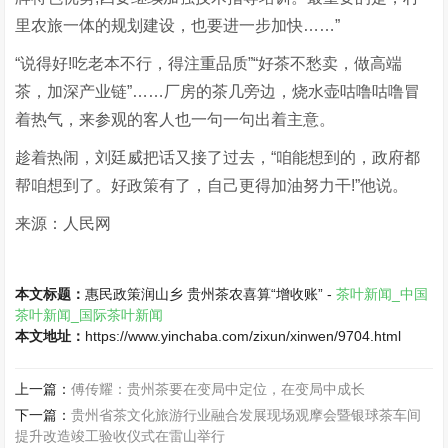
里农旅一体的规划建设，也要进一步加快……”
“说得好!吃老本不行，得注重品质”“好茶不愁卖，做高端
茶，加深产业链”……厂房的茶几旁边，烧水壶咕噜咕噜冒
着热气，来参观的客人也一句一句出着主意。
趁着热闹，刘廷威把话又接了过去，“咱能想到的，政府都
帮咱想到了。好政策有了，自己更得加油努力干!”他说。
来源：人民网
本文标题：
惠民政策润山乡 贵州茶农喜算“增收账” -
茶叶新闻_中国
茶叶新闻_国际茶叶新闻
本文地址：
https://www.yinchaba.com/zixun/xinwen/9704.html
上一篇：
傅传耀：贵州茶要在变局中定位，在变局中成长
下一篇：
贵州省茶文化旅游行业融合发展现场观摩会暨银球茶车间
提升改造竣工验收仪式在雷山举行