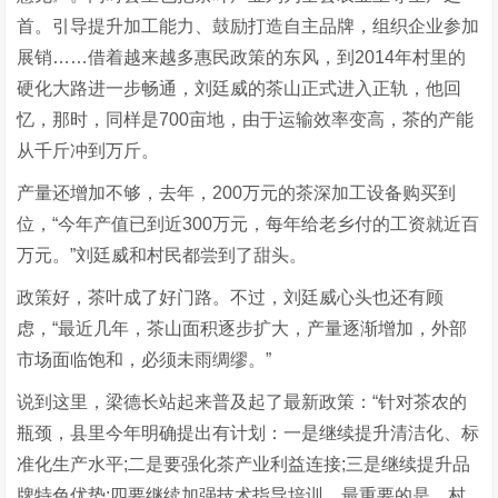
首。引导提升加工能力、鼓励打造自主品牌，组织企业参加
展销……借着越来越多惠民政策的东风，到2014年村里的
硬化大路进一步畅通，刘廷威的茶山正式进入正轨，他回
忆，那时，同样是700亩地，由于运输效率变高，茶的产能
从千斤冲到万斤。
产量还增加不够，去年，200万元的茶深加工设备购买到
位，“今年产值已到近300万元，每年给老乡付的工资就近百
万元。”刘廷威和村民都尝到了甜头。
政策好，茶叶成了好门路。不过，刘廷威心头也还有顾
虑，“最近几年，茶山面积逐步扩大，产量逐渐增加，外部
市场面临饱和，必须未雨绸缪。”
说到这里，梁德长站起来普及起了最新政策：“针对茶农的
瓶颈，县里今年明确提出有计划：一是继续提升清洁化、标
准化生产水平;二是要强化茶产业利益连接;三是继续提升品
牌特色优势;四要继续加强技术指导培训。最重要的是，村