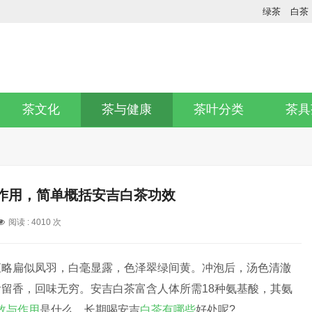
绿茶
白茶
茶文化
茶与健康
茶叶分类
茶具
作用，简单概括安吉白茶功效
阅读 :
4010 次
直略扁似凤羽，白毫显露，色泽翠绿间黄。冲泡后，汤色清澈
留香，回味无穷。安吉白茶富含人体所需18种氨基酸，其氨
效与作用
是什么，长期喝安吉
白茶有哪些
好处呢?