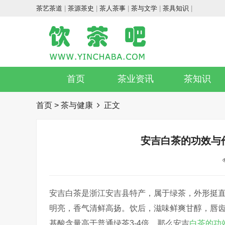
茶艺茶道
|
茶源茶史
|
茶人茶事
|
茶与文学
|
茶具知识
|
首页
茶业资讯
茶知识
首页
>
茶与健康
正文
安吉白茶的功效与
安吉白茶是浙江安吉县特产，属于绿茶，外形挺
明亮，香气清鲜高扬。饮后，滋味鲜爽甘醇，唇齿
基酸含量高于普通绿茶3-4倍。那么安吉
白茶的功