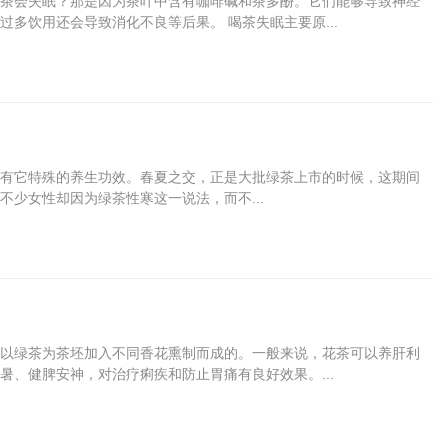
茶会失眠？那是因为茶叶中含有咖啡碱和茶多酚。它们能够导致神经
多饮用还会导致消化不良等后果。 喝茶失眠主要原...
有它特殊的养生功效。春夏之交，正是大批绿茶上市的时候，这期间
少女性却因为绿茶性寒这一说法，而不...
以绿茶为茶坯加入不同香花熏制而成的。一般来说，花茶可以养肝利
、健脾安神，对治疗痢疾和防止胃痛有良好效果。...