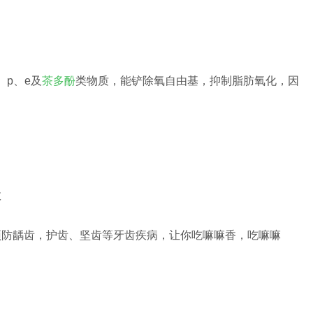
p、e及
茶多酚
类物质，能铲除氧自由基，抑制脂肪氧化，因
预防龋齿，护齿、坚齿等牙齿疾病，让你吃嘛嘛香，吃嘛嘛