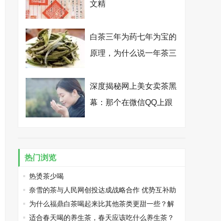
文精
白茶三年为药七年为宝的
原理，为什么说一年茶三
年药七年宝？
深度揭秘网上美女卖茶黑
幕：那个在微信QQ上跟
你卿卿我我的纯情卖茶
女，其实是个真心想骗你
钱的抠脚大汉
热门浏览
热烫茶少喝
奈雪的茶与人民网创投达成战略合作 优势互补助
力茶文化创新传承
为什么福鼎白茶喝起来比其他茶类更甜一些？解
析（一）
适合春天喝的养生茶，春天应该吃什么养生茶？