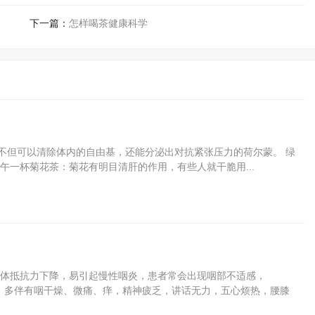
下一篇：
怎样喝茶健康科学
不但可以清除体内的自由基，还能分泌出对抗紧张压力的荷尔蒙。 绿
一杯菊花茶：菊花有明目清肝的作用，有些人就干脆用...
体抵抗力下降，易引起慢性咽炎，患者常会出现咽部不适感，
重，多伴有咽干燥、微痛、痒，精神疲乏，讲话无力，五心烦热，腰膝