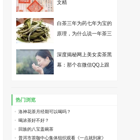
文精
白茶三年为药七年为宝的
原理，为什么说一年茶三
年药七年宝？
深度揭秘网上美女卖茶黑
幕：那个在微信QQ上跟
你卿卿我我的纯情卖茶
女，其实是个真心想骗你
钱的抠脚大汉
热门浏览
洛神花茶月经期可以喝吗？
喝浓茶好不好？
回族的八宝盖碗茶
普洱市茶咖中心集体组织观看《一点就到家》