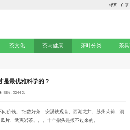
绿茶
白茶
茶文化
茶与健康
茶叶分类
茶具
才是最优雅科学的？
阅读 :
3244 次
不问价钱。”细数好茶：安溪铁观音、西湖龙井、苏州茉莉、洞
安瓜片、武夷岩茶。。。十个指头是扳不过来的。