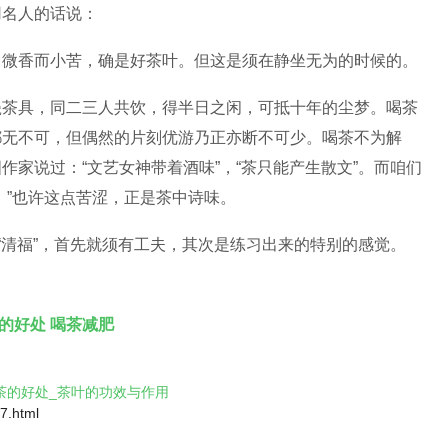
用名人的话说：
，微香而小苦，确是好茶叶。但这是须在静坐无为的时候的。
瓷茶具，同二三人共饮，得半日之闲，可抵十年的尘梦。喝茶
都无不可，但偶然的片刻优游乃正亦断不可少。喝茶不为解
家说过：“文艺女神带着酒味”，“茶只能产生散文”。而咱们
。”也许这点苦涩，正是茶中诗味。
“清福”，首先就须有工夫，其次是练习出来的特别的感觉。
的好处
喝茶减肥
茶的好处_茶叶的功效与作用
7.html