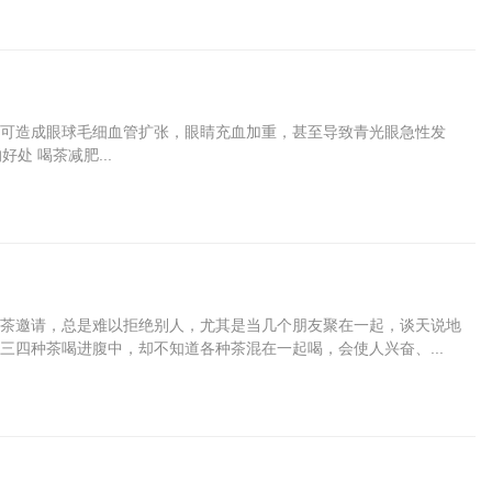
可造成眼球毛细血管扩张，眼睛充血加重，甚至导致青光眼急性发
处 喝茶减肥...
茶邀请，总是难以拒绝别人，尤其是当几个朋友聚在一起，谈天说地
三四种茶喝进腹中，却不知道各种茶混在一起喝，会使人兴奋、...