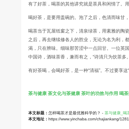
有了好茶，喝茶的其他讲究就是茶具和闲情了。
喝好茶，是要用盖碗的。泡了之后，色清而味甘
喝茶当于瓦屋纸窗之下，清泉绿茶，用素雅的陶
之后，再去继续修各人的胜业，无论为名为利，
渴，只在辨味。细味那苦涩中一点回甘。一位英国作
中国诗，酒味茶香，兼而有之，“诗清只为饮茶多
有好茶喝，会喝好茶，是一种“清福”。不过要享这
茶与健康
茶文化与茶健康
茶叶的功效与作用
喝茶
本文标题：
怎样喝茶才是最优雅科学的？ -
茶与健康_喝
本文地址：
https://www.yinchaba.com/chajiankang/1281