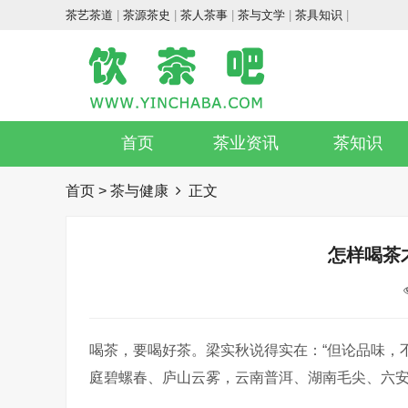
茶艺茶道
|
茶源茶史
|
茶人茶事
|
茶与文学
|
茶具知识
|
首页
茶业资讯
茶知识
首页
>
茶与健康
正文
怎样喝茶
喝茶，要喝好茶。梁实秋说得实在：“但论品味，
庭碧螺春、庐山云雾，云南普洱、湖南毛尖、六