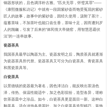
铜器形状的，且色调淳朴古雅。“匹夫无罪，怀璧其罪”——
《康熙微服私访记》中就有一段因紫砂壶而饱受冤屈的紫砂
匠人的故事，故事中的紫砂壶，因经久使用，汲附了茶汁，
蕴蓄茶味，不加茶叶也能口齿生香，茶味十足，因而遭到歹
人的觊觎，引发了后来的“体民情大帝烧窑，用智慧恶霸伏
法”的一连串故事。
瓷器茶具
我国茶具最早以陶器为主。瓷器发明之后，陶质茶具就逐渐
为瓷器茶具所代替。瓷器茶具又可分为白瓷茶具、青瓷茶具
和黑瓷茶具等。
白瓷茶具
以景德镇的瓷器最为著名，因色泽洁白，能反映出茶汤色
泽，传热、保温性能适中，加之色彩缤纷，造型各异，堪称
饮茶器皿中之珍品。如今，白瓷茶具更是面目一新。这种白
釉茶具，适合冲泡各类茶叶。加之白瓷茶具造型精巧，装饰