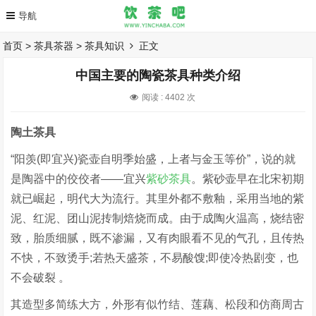
首页
>
茶具茶器
>
茶具知识
正文
中国主要的陶瓷茶具种类介绍
阅读 :
4402 次
陶土茶具
“阳羡(即宜兴)瓷壶自明季始盛，上者与金玉等价”，说的就
是陶器中的佼佼者——宜兴
紫砂茶具
。紫砂壶早在北宋初期
就已崛起，明代大为流行。其里外都不敷釉，采用当地的紫
泥、红泥、团山泥抟制焙烧而成。由于成陶火温高，烧结密
致，胎质细腻，既不渗漏，又有肉眼看不见的气孔，且传热
不快，不致烫手;若热天盛茶，不易酸馊;即使冷热剧变，也
不会破裂 。
其造型多简练大方，外形有似竹结、莲藕、松段和仿商周古