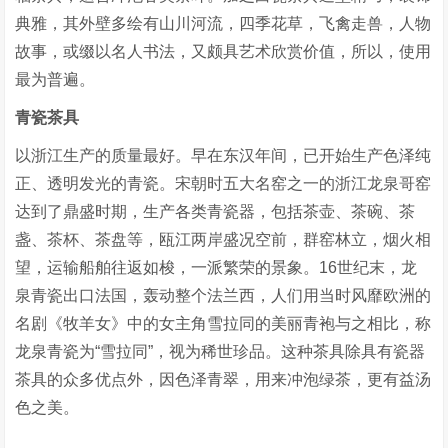
典雅，其外壁多绘有山川河流，四季花草，飞禽走兽，人物
故事，或缀以名人书法，又颇具艺术欣赏价值，所以，使用
最为普遍。
青瓷茶具
以浙江生产的质量最好。早在东汉年间，已开始生产色泽纯
正、透明发光的青瓷。宋朝时五大名窑之一的浙江龙泉哥窑
达到了鼎盛时期，生产各类青瓷器，包括茶壶、茶碗、茶
盏、茶杯、茶盘等，瓯江两岸盛况空前，群窑林立，烟火相
望，运输船舶往返如梭，一派繁荣的景象。16世纪末，龙
泉青瓷出口法国，轰动整个法兰西，人们用当时风靡欧洲的
名剧《牧羊女》中的女主角雪拉同的美丽青袍与之相比，称
龙泉青瓷为“雪拉同”，视为稀世珍品。这种茶具除具有瓷器
茶具的众多优点外，因色泽青翠，用来冲泡绿茶，更有益汤
色之美。