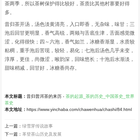
茶两季，所以茶树保护得比较好，茶质比其他村寨要好得
多。
昔归茶开汤，汤色淡黄清亮，入口即香，无杂味，味甘；三
泡后回甘更明显，香气高锐，两颊与舌底生津，舌面感觉微
涩，化得很快；四～六泡，香气如兰，冰糖香渐显，水质较
粘稠，重手泡后苦现，较轻，易化；七泡后汤色几乎未变，
淳厚，更佳，尚微涩，喉韵深，回味悠长；十泡后水渐淡，
甜味稍减，回甘好，冰糖香尚存。
本文标题：
昔归普洱茶的来历 -
茶的起源_茶的历史_中国茶史_世界
茶史
本文地址：
https://www.yinchaba.com/chawenhua/chashi/84.html
上一篇：
绿雪芽传说故事
下一篇：
革登茶山历史及发展