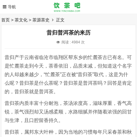
首页
>
茶文化
>
茶源茶史
正文
昔归普洱茶的来历
阅读 :
4984 次
昔归产于云南省临沧市临翔区帮东乡的忙麓茶古已有名。可
是忙麓茶走到今天，茶香依旧，品质未减，但知道这个名字
的人却越来越少，“忙麓茶”正在被“昔归茶”取代，这是为什
么呢？昔归茶是什么茶呢？昔归茶是普洱茶吗？回答是肯定
的，昔归茶就是普洱茶。
昔归茶内质丰富十分耐泡，茶汤浓度高，滋味厚重，香气高
锐，茶气强烈却又汤感柔顺，水路细腻并伴随着浓强的回甘
与生津，且口腔留香持久。
昔归茶，属邦东大叶种，因为当地的习惯每年只采春茶和秋