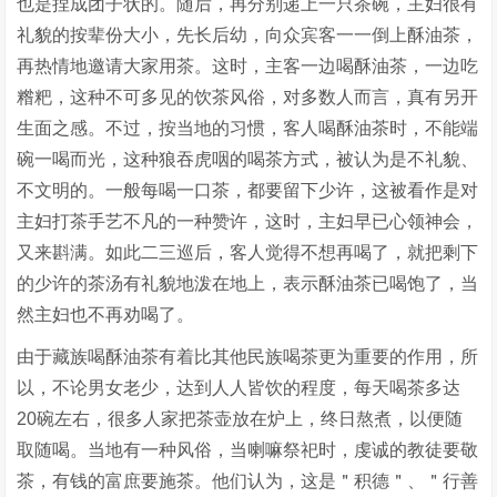
也是捏成团子状的。随后，再分别递上一只茶碗，主妇很有
礼貌的按辈份大小，先长后幼，向众宾客一一倒上酥油茶，
再热情地邀请大家用茶。这时，主客一边喝酥油茶，一边吃
糌粑，这种不可多见的饮茶风俗，对多数人而言，真有另开
生面之感。不过，按当地的习惯，客人喝酥油茶时，不能端
碗一喝而光，这种狼吞虎咽的喝茶方式，被认为是不礼貌、
不文明的。一般每喝一口茶，都要留下少许，这被看作是对
主妇打茶手艺不凡的一种赞许，这时，主妇早已心领神会，
又来斟满。如此二三巡后，客人觉得不想再喝了，就把剩下
的少许的茶汤有礼貌地泼在地上，表示酥油茶已喝饱了，当
然主妇也不再劝喝了。
由于藏族喝酥油茶有着比其他民族喝茶更为重要的作用，所
以，不论男女老少，达到人人皆饮的程度，每天喝茶多达
20碗左右，很多人家把茶壶放在炉上，终日熬煮，以便随
取随喝。当地有一种风俗，当喇嘛祭祀时，虔诚的教徒要敬
茶，有钱的富庶要施茶。他们认为，这是＂积德＂、＂行善