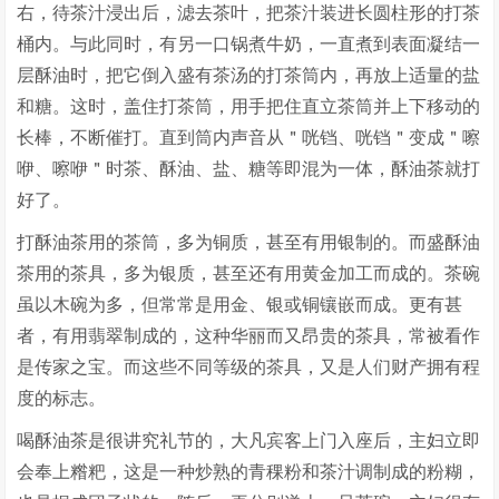
右，待茶汁浸出后，滤去茶叶，把茶汁装进长圆柱形的打茶
桶内。与此同时，有另一口锅煮牛奶，一直煮到表面凝结一
层酥油时，把它倒入盛有茶汤的打茶筒内，再放上适量的盐
和糖。这时，盖住打茶筒，用手把住直立茶筒并上下移动的
长棒，不断催打。直到筒内声音从＂咣铛、咣铛＂变成＂嚓
咿、嚓咿＂时茶、酥油、盐、糖等即混为一体，酥油茶就打
好了。
打酥油茶用的茶筒，多为铜质，甚至有用银制的。而盛酥油
茶用的茶具，多为银质，甚至还有用黄金加工而成的。茶碗
虽以木碗为多，但常常是用金、银或铜镶嵌而成。更有甚
者，有用翡翠制成的，这种华丽而又昂贵的茶具，常被看作
是传家之宝。而这些不同等级的茶具，又是人们财产拥有程
度的标志。
喝酥油茶是很讲究礼节的，大凡宾客上门入座后，主妇立即
会奉上糌粑，这是一种炒熟的青稞粉和茶汁调制成的粉糊，