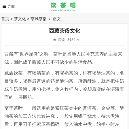
首页
>
茶文化
>
茶风茶俗
正文
西藏茶俗文化
阅读 :
3184 次
西藏有“世界屋脊”之称，茶叶是当地人民补充营养的主要来
源，因此成了西藏人民不可缺少的生活食品。
藏族饮茶，有喝清茶的，有喝奶茶的，也有喝酥油茶的，名
目较多，喝得最普遍的还是酥油茶。所谓酥油，就是把牛奶
或羊奶煮沸，用勺搅拌，倒入竹桶内，冷却后凝结在溶液表
面的一层脂肪。
至于茶叶，一般选用的是紧压茶类中的普洱茶、金尖等。酥
油茶的加工方法比较讲究，一般先用锅子烧水，待水煮沸
后，再用刀子把紧压茶捣碎，放入沸水中煮，约半小时左