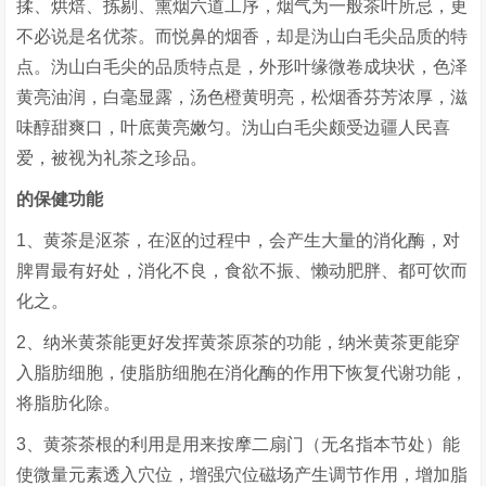
揉、烘焙、拣剔、熏烟六道工序，烟气为一般茶叶所忌，更
不必说是名优茶。而悦鼻的烟香，却是沩山白毛尖品质的特
点。沩山白毛尖的品质特点是，外形叶缘微卷成块状，色泽
黄亮油润，白毫显露，汤色橙黄明亮，松烟香芬芳浓厚，滋
味醇甜爽口，叶底黄亮嫩匀。沩山白毛尖颇受边疆人民喜
爱，被视为礼茶之珍品。
的保健功能
1、黄茶是沤茶，在沤的过程中，会产生大量的消化酶，对
脾胃最有好处，消化不良，食欲不振、懒动肥胖、都可饮而
化之。
2、纳米黄茶能更好发挥黄茶原茶的功能，纳米黄茶更能穿
入脂肪细胞，使脂肪细胞在消化酶的作用下恢复代谢功能，
将脂肪化除。
3、黄茶茶根的利用是用来按摩二扇门（无名指本节处）能
使微量元素透入穴位，增强穴位磁场产生调节作用，增加脂