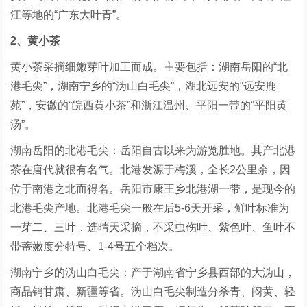
江等地的“广东大叶青”。
2、黄小茶
黄小茶采摘细嫩芽叶加工而成。主要包括：湖南岳阳的“北
港毛尖”，湖南宁乡的“沩山白毛尖”，湖北远安的“远安鹿
苑”，安徽的“皖西黄小茶”和浙江温州、平阳一带的“平阳黄
汤”。
湖南岳阳的北港毛尖：岳阳自古以来为游览胜地。其产北港
茶在唐代就很有名气。北港发源于梅溪，全长2公里余，因
位于南港之北而得名。岳阳市康王乡北港湖一带，是现今的
北港毛尖产地。北港毛尖一般在后5-6天开采，鲜叶标准为
一芽二、三叶，选晴天采摘，不采虫伤叶、紫色叶、鱼叶不
带蒂嫩度分特号、1-4号五个档次。
湖南宁乡的沩山白毛尖：产于湖南省宁乡县西部的大沩山，
商品销甘肃、新疆等省。沩山白毛尖制造分杀青、闷黄、轻