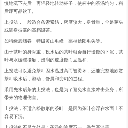
慢地沉下去后，再轻轻地转动杯子，使杯中的茶汤均匀，稍
后即可品饮了。
上投法，一般适合条索紧结，密度较大，身骨重，全是芽头
或满身披毫的高档绿茶。
如特级碧螺春，特级黄山毛峰，高档信阳毛尖等。
由于茶叶的身骨重，投水后的茶叶就会自行慢慢的下沉，茶
叶与水缓缓接触，浸润的速度慢而且温和。
上投法可以避免茶叶因水温过高而被烫坏，还能完整地欣赏
茶叶吸水后，游动，舒展和变幻的过程。
采用先水后茶的上投法，也是为了避免水直接冲击茶身，所
带来的物理伤害。
上投法，不适合松散形的茶叶，是因为茶叶会浮在水面上不
容易下沉。
上投法的不足之处是：茶汤的浓度不一，香气寡淡等。