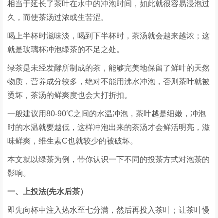
相当于延长了茶叶在水中的冲泡时间，如此就很容易浸泡过
久，而使茶汤过浓或生苦涩。
喝上半杯时滋味淡，喝到下半杯时，茶汤就会越来越浓；这
就是玻璃杯冲泡绿茶的不足之处。
绿茶是未经发酵所制成的茶，能够完美地保留了鲜叶的天然
物质，营养成分较多，绝对不能用沸水冲泡，否则茶叶就被
烫坏，茶汤的鲜爽度也会大打折扣。
一般建议用80-90℃之间的水温冲泡，茶叶越是细嫩，冲泡
时的水温就要越低，这样冲泡出来的茶汤才会鲜活明亮，滋
味鲜爽，维生素C也就较少的被破坏。
本文就以绿茶为例，带你认识一下不同的投茶方式对泡茶的
影响。
一、上投法(先水后茶）
即先向杯中注入热水至七分满，然后再投入茶叶；让茶叶慢