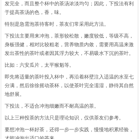
发完全，而且整个杯中的茶汤浓淡均匀；因此，下投法有利
于提高茶汤的色，香，味。
特别是急需泡茶待客时，茶友们常采用此方法。
下投法主要用来冲泡，茶形较松散，嫩度较低，等级不高，
身板强健，相对比较粗老，营养物质内敛，需要用高温来激
发出茶性的茶叶或者因其浮力较大，不易吸水下沉的茶叶。
比如：六安瓜片，太平猴魁等。
即先将适量的茶叶投入杯中，再沿着杯壁注入适温的水至七
分满，然后徐徐摇动茶杯，以使茶叶完全濡湿，静待其自然
地舒展。
下投法，不适合冲泡细嫩而不耐高温的茶。
以上三种投茶的方法只是理论知识，仅供茶友们参考。
要想冲泡一杯好茶，还得一步一步实践，慢慢地积累经验，
才能冲泡出适口的茶来。