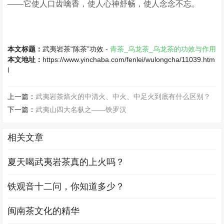
——它使人口齿噙香，使人心神舒畅，使人念念不忘。
本文标题：
武夷岩茶“陈茶”功效 -
青茶_乌龙茶_乌龙茶的功效与作用
本文地址：
https://www.yinchaba.com/fenlei/wulongcha/11039.htm
l
上一篇：
武夷岩茶焙火的中清火、中火、中足火到底有什么区别？
下一篇：
武夷山四大名枞之——铁罗汉
相关文章
夏天喝武夷岩茶真的上火吗？
铁观音十二问，你知道多少？
闽南茶文化的精华