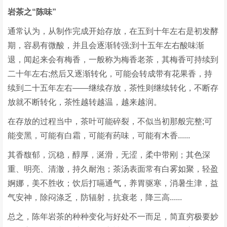
岩茶之“陈味”
通常认为，从制作完成开始存放，在五到十年左右是初发酵
期，容易有微酸，并且会逐渐转强;到十五年左右酸味渐
退，闻起来会有梅香，一般称为梅香老茶，其梅香可持续到
二十年左右;然后又逐渐转化，可能会转成带有花果香，持
续到二十五年左右——继续存放，茶性则继续转化，不断存
放就不断转化，茶性越转越温，越来越润。
在存放的过程当中，茶叶可能碎裂，不似当初那般完整;可
能变黑，可能有白霜，可能有药味，可能有木香......
其香馥郁，沉稳，醇厚，涎滑，无涩，柔中带刚；其色深
重、明亮、清澈，持久耐泡；茶汤表面常有白雾如聚，轻盈
婀娜，美不胜收；饮后打嗝通气，养胃驱寒，消暑生津，益
气安神，除闷涤乏，防辐射，抗衰老，降三高......
总之，陈年岩茶的种种变化与好处不一而足，简直穷极要妙