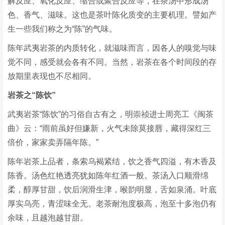
解反应、氧化反应、缩合或聚合反应等，在茶汤中形成汤
色、香气、滋味。这也是茶叶陈化质变的主要机理。譬如产
生一些我们称之为“陈”的气味。
陈年武夷岩茶的内质转化，就滋味而言，因各人的嗅觉与味
觉不同，感受就会各有不同。当然，岩茶在各个时间段的存
放期里表现也不尽相同。
岩茶之“陈饮”
武夷岩茶“陈饮”的习俗自古有之，明崇祯进士周亮工《闽茶
曲》云：“雨前虽好但嫌新，火气未除莫接唇，藏得深红三
倍价，家家卖弄隔年陈。”
陈年岩茶上品者，条索乌褐紧结，饮之香气四溢，有木香及
陈香。汤色红艳透亮犹如陈年红酒一般。茶汤入口顺滑绵
柔，醇厚甘甜，饮后润滑生津，喉韵明显，舌如泉涌。叶底
厚实乌亮，青涩味全无。老茶耐泡度极高，泡至十多泡仍有
余味，且越泡越甘甜。