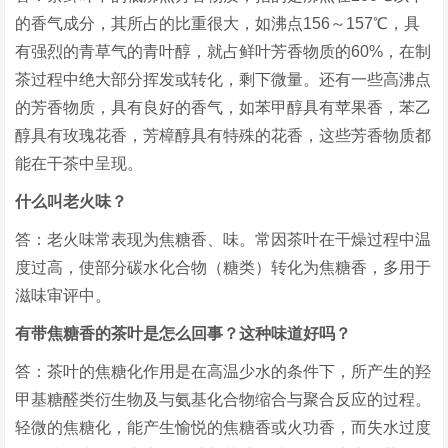
的香气成分，其所占的比重很大，如沸点156～157℃，具
有强烈的青草气的青叶醇，就占鲜叶芳香物质的60%，在制
茶过程中绝大部分挥发或转化，剩下微量。还有一些高沸点
的芳香物质，具有良好的香气，如苯甲醇具有苹果香，苯乙
醇具有玫瑰花香，芳樟醇具有特殊的花香，这些芳香物质都
能在干茶中呈现。
什么叫老火味？
答：老火味常表现为焦糖香、味。常因茶叶在干燥过程中温
度过高，使部分碳水化合物（糖类）转化为焦糖香，多用于
滋味审评中。
有带焦糖香的茶叶是怎么回事？这种味道好吗？
答：茶叶的焦糖化作用是在高温少水的条件下，所产生的羟
甲基糖醛类衍生物及与氨基化合物缩合与聚合反应的过程。
轻微的焦糖化，能产生愉悦的焦糖香或火功香，而失水过度