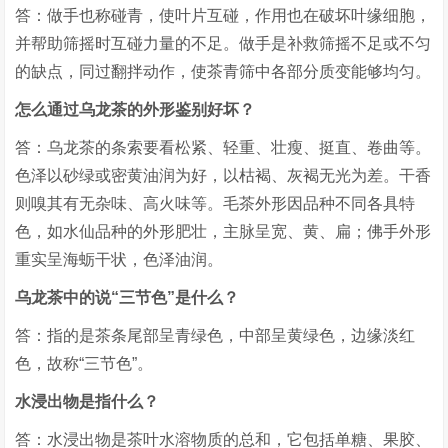
答：做手也称碰青，使叶片互碰，作用也在破坏叶缘细胞，
并帮助筛摇时互碰力量的不足。做手是补救筛摇不足或不匀
的缺点，同过翻拌动作，使茶青筛中各部分质变能够均匀。
怎么通过乌龙茶的外形鉴别好坏？
答：乌龙茶的条索要看松紧、轻重、壮瘦、挺直、卷曲等。
色泽以砂绿或密黄油润为好，以枯褐、灰褐无光为差。干香
则嗅其有无杂味、高火味等。毛茶外形因品种不同各具特
色，如水仙品种的外形肥壮，主脉呈宽、黄、扁；佛手外形
重实呈海蛎干状，色泽油润。
乌龙茶中的说“三节色”是什么？
答：指的是茶条尾部呈青绿色，中部呈黄绿色，边缘淡红
色，故称“三节色”。
水浸出物是指什么？
答：水浸出物是茶叶水溶物质的总和，它包括单糖、果胶、