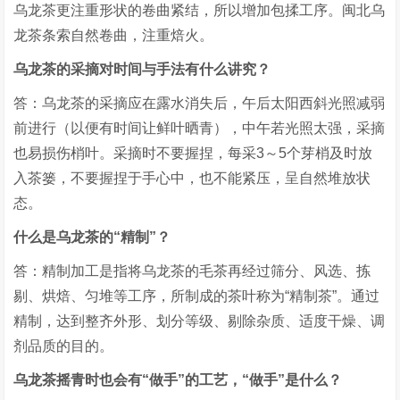
乌龙茶更注重形状的卷曲紧结，所以增加包揉工序。闽北乌
龙茶条索自然卷曲，注重焙火。
乌龙茶的采摘对时间与手法有什么讲究？
答：乌龙茶的采摘应在露水消失后，午后太阳西斜光照减弱
前进行（以便有时间让鲜叶晒青），中午若光照太强，采摘
也易损伤梢叶。采摘时不要握捏，每采3～5个芽梢及时放
入茶篓，不要握捏于手心中，也不能紧压，呈自然堆放状
态。
什么是乌龙茶的“精制”？
答：精制加工是指将乌龙茶的毛茶再经过筛分、风选、拣
剔、烘焙、匀堆等工序，所制成的茶叶称为“精制茶”。通过
精制，达到整齐外形、划分等级、剔除杂质、适度干燥、调
剂品质的目的。
乌龙茶摇青时也会有“做手”的工艺，“做手”是什么？