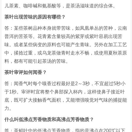
儿茶素、咖啡碱和氨基酸等，是茶汤滋味道的综合体。
茶叶出现苦味的原因有哪些？
答：某些茶树品种本身就带苦味，如凤凰单丛的苦种，云南
普洱的苦茶等。花青素含量较高的紫芽或紫叶容易出现苦
味。或者某些病变的原料也可能产生青味。另外在加工工艺
中，揉捻过重，或乌龙茶做青时走水不畅，或使用夏秋茶原
料，都有可能引起茶汤的苦味。
茶叶审评如何闻香？
答：闻香气时每个嗅香过程最好是2～3秒，不宜超过5秒小
于1秒。审评时宜将整个鼻部探入杯内，这样使鼻子接近叶
底，既可扩大接触香气面积，又能增强嗅觉对气味的捕捉能
力。
什么叫低沸点芳香物质和高沸点芳香物质？
答：茶鲜叶中的低沸点芳香物质，指的是沸点在200℃以下