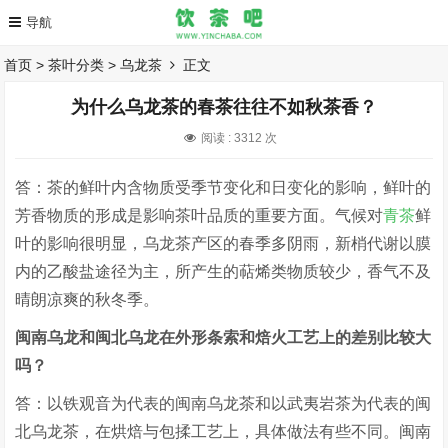
首页
>
茶叶分类
>
乌龙茶
正文
为什么乌龙茶的春茶往往不如秋茶香？
阅读 :
3312 次
答：茶的鲜叶内含物质受季节变化和日变化的影响，鲜叶的
芳香物质的形成是影响茶叶品质的重要方面。气候对
青茶
鲜
叶的影响很明显，乌龙茶产区的春季多阴雨，新梢代谢以膜
内的乙酸盐途径为主，所产生的萜烯类物质较少，香气不及
晴朗凉爽的秋冬季。
闽南乌龙和闽北乌龙在外形条索和焙火工艺上的差别比较大
吗？
答：以铁观音为代表的闽南乌龙茶和以武夷岩茶为代表的闽
北乌龙茶，在烘焙与包揉工艺上，具体做法有些不同。闽南