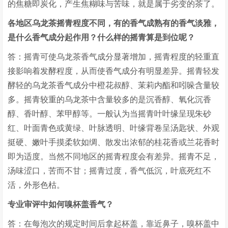
的焦糖即炭化，产生焦糊味与苦味，就是属于劣变的茶了。
各地区乌龙茶摇青程度不同，有的香气成熟有的香气淡雅，
是什么香气成分起作用？什么样的摇青算是到位呢？
答：摇青可使乌龙茶香气成分显著增加，摇青程度的轻重直
接影响着发酵程度，从而使香气成分有明显差异。摇青轻发
酵轻的乌龙茶香气成分中橙花叔醇、茉莉内酯和吲哚含量较
多。摇青较重的乌龙茶中含量较多的是沉香醇、氧化沉香
醇、香叶醇、苯甲醇等。一般认为当摇青叶叶缘呈现朱砂
红、叶面青色或黄绿、叶脉透明、叶缘背卷呈汤匙状、外观
挺硬、嫩叶手摸柔软如绸、散发出浓郁的桂花香或兰花香时
即为适度。当然不同地区的摇青程度会有差异。摇青不足，
汤味涩口，苦而不甘；摇青过度，香气低沉，叶底死红不
活，外形色枯。
专业审评中如何嗅杯盖香气？
答：在每泡次的规定时间后拿起杯盖，靠近鼻子，嗅杯盖中