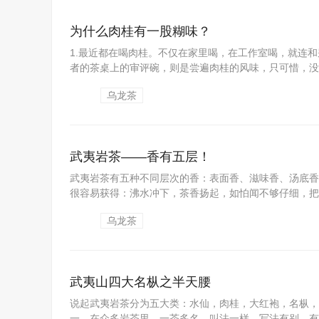
为什么肉桂有一股糊味？
1.最近都在喝肉桂。不仅在家里喝，在工作室喝，就连
者的茶桌上的审评碗，则是尝遍肉桂的风味，只可惜，没留
乌龙茶
武夷岩茶——香有五层！
武夷岩茶有五种不同层次的香：表面香、滋味香、汤底香
很容易获得：沸水冲下，茶香扬起，如怕闻不够仔细，把盖
乌龙茶
武夷山四大名枞之半天腰
说起武夷岩茶分为五大类：水仙，肉桂，大红袍，名枞，
一。在众多岩茶里，一茶多名，叫法一样，写法有别，有半