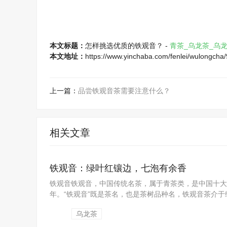
本文标题：
怎样挑选优质的铁观音？ -
青茶_乌龙茶_乌
本文地址：
https://www.yinchaba.com/fenlei/wulongcha
上一篇：
品尝铁观音茶需要注意什么？
相关文章
铁观音：绿叶红镶边，七泡有余香
铁观音铁观音，中国传统名茶，属于青茶类，是中国十大名
年。“铁观音”既是茶名，也是茶树品种名，铁观音茶介于
乌龙茶