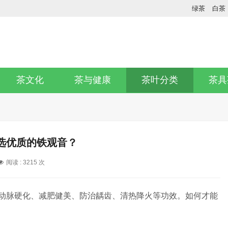
绿茶
白茶
茶文化
茶与健康
茶叶分类
茶具
选优质的铁观音？
阅读 :
3215 次
抗动脉硬化、减肥健美、防治龋齿、清热降火等功效。如何才能