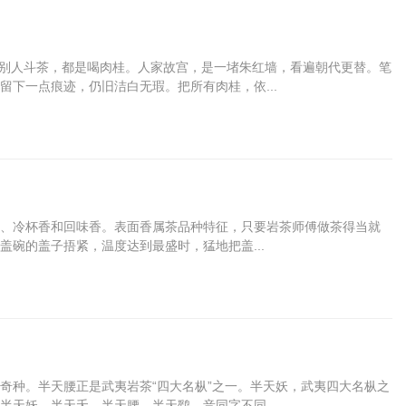
和别人斗茶，都是喝肉桂。人家故宫，是一堵朱红墙，看遍朝代更替。笔
下一点痕迹，仍旧洁白无瑕。把所有肉桂，依...
、冷杯香和回味香。表面香属茶品种特征，只要岩茶师傅做茶得当就
碗的盖子捂紧，温度达到最盛时，猛地把盖...
奇种。半天腰正是武夷岩茶“四大名枞”之一。半天妖，武夷四大名枞之
天妖、半天夭、半天腰、半天鹞，音同字不同...