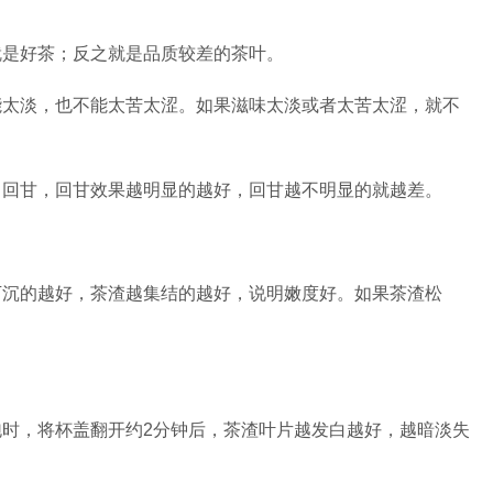
就是好茶；反之就是品质较差的茶叶。
能太淡，也不能太苦太涩。如果滋味太淡或者太苦太涩，就不
、回甘，回甘效果越明显的越好，回甘越不明显的就越差。
下沉的越好，茶渣越集结的越好，说明嫩度好。如果茶渣松
时，将杯盖翻开约2分钟后，茶渣叶片越发白越好，越暗淡失