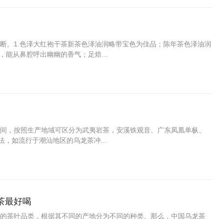
断。1.色泽大红袍干茶新茶色泽油润略带宝色为佳品；陈年茶色泽油润
能从鼻腔呼出幽幽的香气；足焙...
间，按照生产地域可区分为武夷岩茶，安溪铁观音、广东凤凰单枞、
，如流行于潮汕地区的乌龙茶冲...
茶最好喝
的茶叶品类，根据其不同的产地分为不同的种类。那么，中国乌龙茶