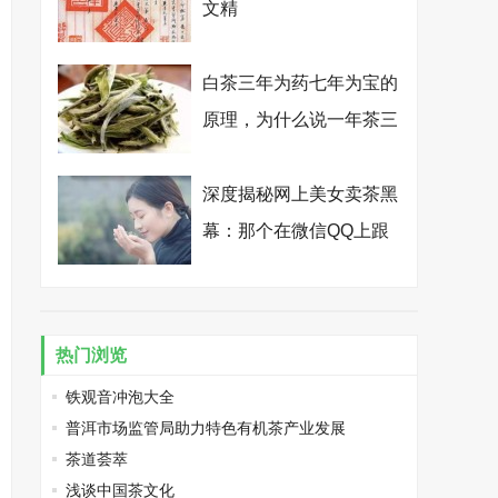
文精
白茶三年为药七年为宝的
原理，为什么说一年茶三
年药七年宝？
深度揭秘网上美女卖茶黑
幕：那个在微信QQ上跟
你卿卿我我的纯情卖茶
女，其实是个真心想骗你
钱的抠脚大汉
热门浏览
铁观音冲泡大全
普洱市场监管局助力特色有机茶产业发展
茶道荟萃
浅谈中国茶文化