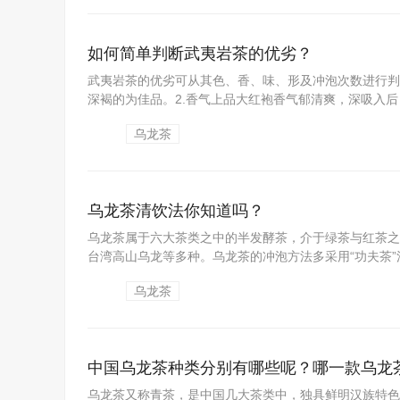
如何简单判断武夷岩茶的优劣？
武夷岩茶的优劣可从其色、香、味、形及冲泡次数进行判
深褐的为佳品。2.香气上品大红袍香气郁清爽，深吸入后，
乌龙茶
乌龙茶清饮法你知道吗？
乌龙茶属于六大茶类之中的半发酵茶，介于绿茶与红茶之
台湾高山乌龙等多种。乌龙茶的冲泡方法多采用“功夫茶”法
乌龙茶
中国乌龙茶种类分别有哪些呢？哪一款乌龙
乌龙茶又称青茶，是中国几大茶类中，独具鲜明汉族特色