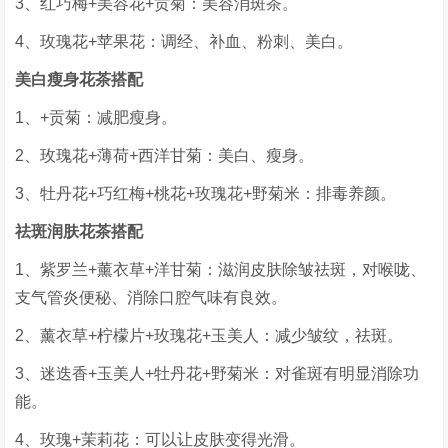
3、红巧梅+美容花+贡菊：美容消斑茶。
4、玫瑰花+苹果花：调经、补血、粉刺、美白。
美白瘦身花茶搭配
1、+贡菊：减肥瘦身。
2、玫瑰花+薄荷+西洋甘菊：美白、瘦身。
3、牡丹花+巧红梅+桃花+玫瑰花+野菊米：排毒养颜。
祛斑润肤花茶搭配
1、紫罗兰+薰衣草+洋甘菊：滋润皮肤除皱祛斑，对喉咙、
支气管炎便秘、消除口腔气味有良效。
2、薰衣草+柠檬片+玫瑰花+玉美人：减少皱纹，祛斑。
3、迷迭香+玉美人+牡丹花+野菊米：对雀斑有明显消除功
能。
4、玫瑰+茉莉花：可以让皮肤变得光滑。