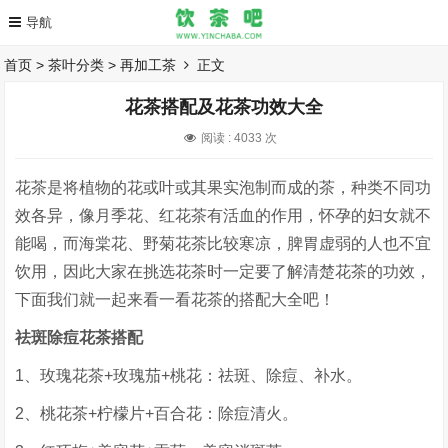
首页
>
茶叶分类
>
再加工茶
正文
花茶搭配及花茶功效大全
阅读 :
4033 次
花茶是将植物的花或叶或其果实泡制而成的茶，种类不同功
效各异，像月季花、红花茶有活血的作用，怀孕的妇女就不
能喝，而海棠花、野菊花茶比较寒凉，脾胃虚弱的人也不宜
饮用，因此大家在挑选花茶时一定要了解清楚花茶的功效，
下面我们就一起来看一看花茶的搭配大全吧！
祛斑除痘花茶搭配
1、玫瑰花茶+玫瑰茄+桃花：祛斑、除痘、补水。
2、桃花茶+柠檬片+百合花：除痘清火。