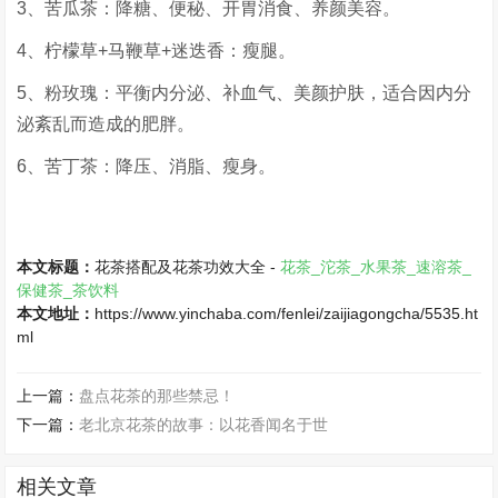
3、苦瓜茶：降糖、便秘、开胃消食、养颜美容。
4、柠檬草+马鞭草+迷迭香：瘦腿。
5、粉玫瑰：平衡内分泌、补血气、美颜护肤，适合因内分
泌紊乱而造成的肥胖。
6、苦丁茶：降压、消脂、瘦身。
本文标题：
花茶搭配及花茶功效大全 -
花茶_沱茶_水果茶_速溶茶_
保健茶_茶饮料
本文地址：
https://www.yinchaba.com/fenlei/zaijiagongcha/5535.ht
ml
上一篇：
盘点花茶的那些禁忌！
下一篇：
老北京花茶的故事：以花香闻名于世
相关文章