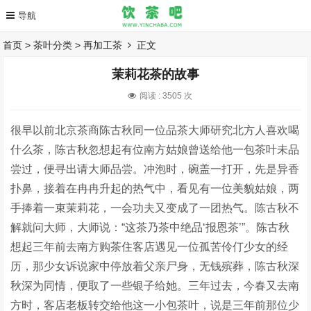
首页
>
茶叶分类
>
再加工茶
正文
茉莉花茶的故事
阅读 :
3505 次
很早以前北京茶商陈古秋同一位品茶大师研究北方人喜欢喝
什么茶，陈古秋忽想起有位南方姑娘曾送给他一包茶叶未品
尝过，便寻出请大师品尝。冲泡时，碗盖一打开，先是异香
扑鼻，接着在冉冉升起的热气中，看见有一位美貌姑娘，两
手捧着一束茉莉花，一会功夫又变成了一团热气。陈古秋不
解就问大师，大师说：“这茶乃茶中绝品‘报恩茶’”。陈古秋
想起三年前去南方购茶住客店遇见一位孤苦伶仃少女的经
历，那少女诉说家中停放着父亲尸身，无钱殡葬，陈古秋深
秋深为同情，便取了一些银子给她。三年过去，今春又去南
方时，客店老板转交给他这一小包茶叶，说是三年前那位少