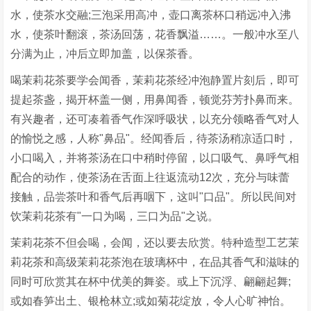
水，使茶水交融;三泡采用高冲，壶口离茶杯口稍远冲入沸
水，使茶叶翻滚，茶汤回荡，花香飘溢……。一般冲水至八
分满为止，冲后立即加盖，以保茶香。
喝茉莉花茶要学会闻香，茉莉花茶经冲泡静置片刻后，即可
提起茶盏，揭开杯盖一侧，用鼻闻香，顿觉芬芳扑鼻而来。
有兴趣者，还可凑着香气作深呼吸状，以充分领略香气对人
的愉悦之感，人称"鼻品"。经闻香后，待茶汤稍凉适口时，
小口喝入，并将茶汤在口中稍时停留，以口吸气、鼻呼气相
配合的动作，使茶汤在舌面上往返流动12次，充分与味蕾
接触，品尝茶叶和香气后再咽下，这叫"口品"。所以民间对
饮茉莉花茶有"一口为喝，三口为品"之说。
茉莉花茶不但会喝，会闻，还以要去欣赏。特种造型工艺茉
莉花茶和高级茉莉花茶泡在玻璃杯中，在品其香气和滋味的
同时可欣赏其在杯中优美的舞姿。或上下沉浮、翩翩起舞;
或如春笋出土、银枪林立;或如菊花绽放，令人心旷神怡。