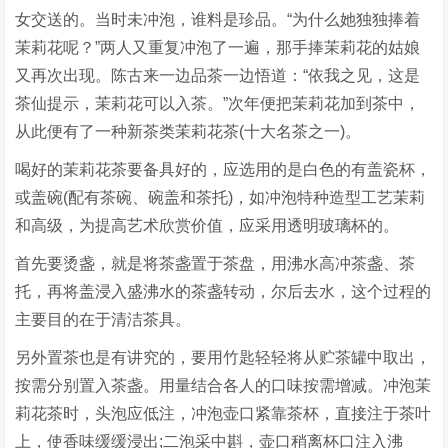
女交送的。当时未冲泡，谁料是珍品。“为什么她独独捧着
茉莉花呢？”两人又重复冲泡了一遍，那手捧茉莉花的姑娘
又再次出现。陈古来一边品茶一边悟道：“依我之见，这是
茶仙提示，茉莉花可以入茶。”次年便把茉莉花加到茶中，
从此便有了一种新茶类茉莉花茶(十大名茶之一)。
喝好的茉莉花茶要备具好的，应选用的是白色的有盖瓷杯，
或盖碗(配有茶碗、碗盖和茶托)，如冲泡特种造型工艺茉莉
和高级，为提高艺术欣赏价值，应采用透明玻璃杯的。
首先要烫盏，就是将茶盏置于茶盘，用沸水高冲茶盏、茶
托，再将盖浸入盛沸水的茶盏转动，尔后去水，这个过程的
主要目的在于清洁茶具。
另外置茶也是有讲究的，要用竹匙轻轻将从贮茶罐中取出，
按需分别置入茶盏。用量结合各人的口味按需增减。冲泡茉
莉花茶时，头泡应低注，冲泡壶口紧靠茶杯，直接注于茶叶
上，使香味缓缓浸出;二泡采中斟，壶口稍离杯口注入沸