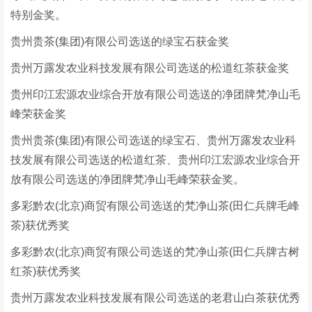
特别金奖。
贵州贵茶(集团)有限公司选送的绿宝石获金奖
贵州万露发农业科技发展有限公司选送的松道红茶获金奖
贵州印江宏源农业综合开放有限公司选送的净团牌梵净山毛
峰荣获金奖
贵州贵茶(集团)有限公司选送的绿宝石、贵州万露发农业科
技发展有限公司选送的松道红茶、贵州印江宏源农业综合开
放有限公司选送的净团牌梵净山毛峰荣获金奖。
多彩黔农(北京)商贸有限公司选送的梵净山茶(田仁兵牌毛峰
茶)获优秀奖
多彩黔农(北京)商贸有限公司选送的梵净山茶(田仁兵牌古树
红茶)获优秀奖
贵州万露发农业科技发展有限公司选送的老君山白茶获优秀