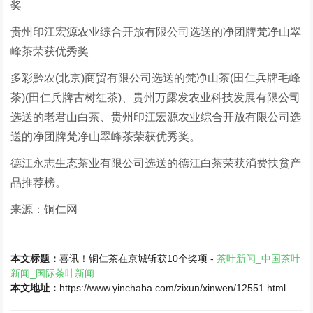
奖
贵州印江宏源农业综合开放有限公司选送的净团牌梵净山翠
峰茶荣获优秀奖
多彩黔农(北京)商贸有限公司选送的梵净山茶(田仁兵牌毛峰
茶)(田仁兵牌古树红茶)、贵州万露发农业科技发展有限公司
选送的老君山白茶、贵州印江宏源农业综合开放有限公司选
送的净团牌梵净山翠峰茶荣获优秀奖。
德江永志生态茶业有限公司选送的德江白茶荣获消费扶贫产
品推荐榜。
来源：铜仁网
本文标题：
喜讯！铜仁茶在京城斩获10个奖项 -
茶叶新闻_中国茶叶
新闻_国际茶叶新闻
本文地址：
https://www.yinchaba.com/zixun/xinwen/12551.html