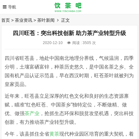
首页
>
茶业资讯
>
茶叶新闻
正文
四川旺苍：突出科技创新 助力茶产业转型升级
2020-12-10
阅读 :
3505 次
四川省旺苍县，地处中国南北地理分界线，气候温润，四季
分明，土壤富硒富锌，种茶历史悠久，是中国名茶之乡、全
国有机产品认证示范县，早在西汉时期，旺苍茶叶就被列为
皇家贡品。
近年来，旺苍县立足深厚的红色文化和良好的生态资源禀
赋，瞄准“红色旺苍、中国茶乡”独特定位，不断做精、做
优、做强
茶产业
，抢抓生态环保和脱贫攻坚机遇，突出科技
创新，有力推动茶产业转型升级。
今年，该县抓住全省
黄茶
现代种业园区培育的重大契机，着