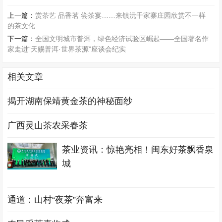
上一篇：
赏茶艺 品香茗 尝茶宴……来镇沅千家寨庄园欣赏不一样
的茶文化
下一篇：
全国文明城市普洱，绿色经济试验区崛起——全国著名作
家走进“天赐普洱·世界茶源”座谈会纪实
相关文章
揭开湖南保靖黄金茶的神秘面纱
广西灵山茶农采春茶
茶业资讯：惊艳亮相！闽东好茶飘香泉
城
通道：山村“夜茶”奔富来