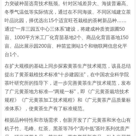
力突破种苗选育技术瓶颈。针对区域差异大、海拔普遍高、
冬季气温低等实际情况，通过在不同海拔、不同区域建立茶
叶品比园，择优选出15个适宜旺苍栽植的茶树新品种……
通过“一库三园五中心三体系”建设，将建成种质资源圃50
亩、1000平方米工厂化育苗基地2个、商品化育苗基地150
亩、品比展示园200亩、种苗监测站1个和物联网信息化平
台1个。
在扩大规模的基础上同步探索黄茶生产技术规范，该县总结
提出了黄茶栽植技术标准“十步建园法”，在中国农业科学院
茶叶研究所的指导下，进一步完善黄茶生产技术规范，发布
了广元黄茶地方标准—“两规一标”，即《广元黄茶栽培技术
规程》《广元黄茶加工技术规程》和《广元黄茶产品质量标
准体系》，使黄茶生产有了标准规范。
根据品种特性和市场需求，创新开发了广元黄茶和米仓山有
机子竹、毛峰、红茶、黑茶等76个“高中低”茶叶系列优质产