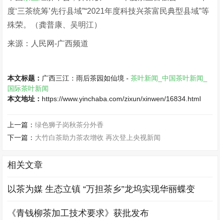
度‘三茶统筹’先行县域”“2021年度科技兴茶富民典型县域”等
殊荣。（龚普康、吴明江）
来源：人民网-广西频道
本文标题：
广西三江：雨后茶园如仙境 -
茶叶新闻_中国茶叶新闻_
国际茶叶新闻
本文地址：
https://www.yinchaba.com/zixun/xinwen/16834.html
上一篇：
绿色狮子岗秋茶分外香
下一篇：
大竹白茶助力茶农增收 再次登上央视新闻
相关文章
以茶为媒 生态立镇 “万担茶乡”龙坞实现华丽蝶变
《青钱柳茶加工技术要求》获批发布