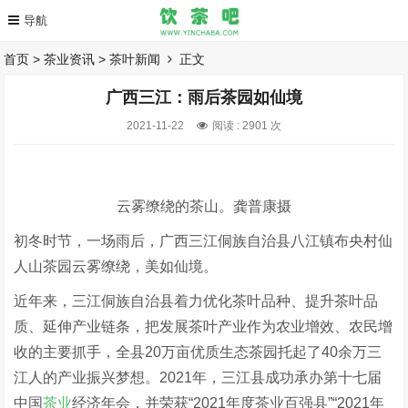
首页
>
茶业资讯
>
茶叶新闻
正文
广西三江：雨后茶园如仙境
2021-11-22
阅读 :
2901 次
云雾缭绕的茶山。龚普康摄
初冬时节，一场雨后，广西三江侗族自治县八江镇布央村仙
人山茶园云雾缭绕，美如仙境。
近年来，三江侗族自治县着力优化茶叶品种、提升茶叶品
质、延伸产业链条，把发展茶叶产业作为农业增效、农民增
收的主要抓手，全县20万亩优质生态茶园托起了40余万三
江人的产业振兴梦想。2021年，三江县成功承办第十七届
中国
茶业
经济年会，并荣获“2021年度茶业百强县”“2021年