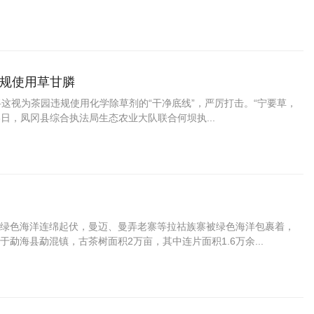
违规使用草甘膦
将这视为茶园违规使用化学除草剂的“干净底线”，严厉打击。“宁要草，
3日，凤冈县综合执法局生态农业大队联合何坝执...
绿色海洋连绵起伏，曼迈、曼弄老寨等拉祜族寨被绿色海洋包裹着，
勐海县勐混镇，古茶树面积2万亩，其中连片面积1.6万余...