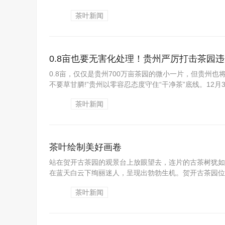
茶叶新闻
0.8亩也要无害化处理！贵州严厉打击茶园
0.8亩，仅仅是贵州700万亩茶园的微小一片，但贵州也
不要草甘膦!”贵州以零容忍态度守住“干净茶”底线。12月
茶叶新闻
茶叶绘制美好画卷
站在贺开古茶园的观景台上放眼望去，连片的古茶树犹如
在蓝天白云下绚丽迷人，呈现出勃勃生机。贺开古茶园位于
茶叶新闻