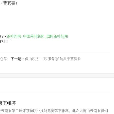
（曹双喜）
行 -
茶叶新闻_中国茶叶新闻_国际茶叶新闻
27.html
心举
下一篇：
保山税务：“税服务”护航昌宁茶飘香
落下帷幕
赛暨云南省第二届评茶员职业技能竞赛落下帷幕。此次大赛由云南省供销