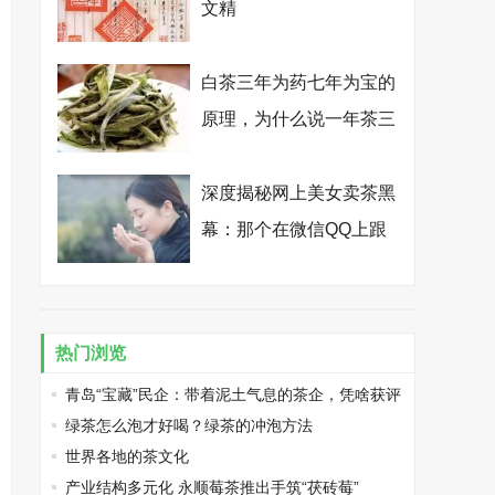
文精
白茶三年为药七年为宝的
原理，为什么说一年茶三
年药七年宝？
深度揭秘网上美女卖茶黑
幕：那个在微信QQ上跟
你卿卿我我的纯情卖茶
女，其实是个真心想骗你
钱的抠脚大汉
热门浏览
青岛“宝藏”民企：带着泥土气息的茶企，凭啥获评
高新技术企业？
绿茶怎么泡才好喝？绿茶的冲泡方法
世界各地的茶文化
产业结构多元化 永顺莓茶推出手筑“茯砖莓”