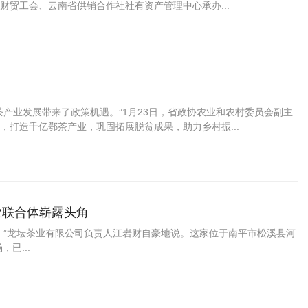
贸工会、云南省供销合作社社有资产管理中心承办...
产业发展带来了政策机遇。”1月23日，省政协农业和农村委员会副主
打造千亿鄂茶产业，巩固拓展脱贫成果，助力乡村振...
产业联合体崭露头角
！”龙坛茶业有限公司负责人江岩财自豪地说。这家位于南平市松溪县河
已...