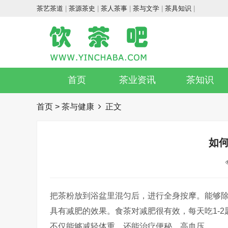
茶艺茶道
|
茶源茶史
|
茶人茶事
|
茶与文学
|
茶具知识
|
首页
茶业资讯
茶知识
首页
>
茶与健康
正文
如
把茶粉放到浴盆里混匀后，进行全身按摩。能够
具有减肥的效果。食茶对减肥很有效，每天吃1-
不仅能够减轻体重，还能治疗便秘、高血压。