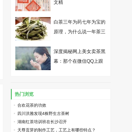
文精
白茶三年为药七年为宝的
原理，为什么说一年茶三
年药七年宝？
深度揭秘网上美女卖茶黑
幕：那个在微信QQ上跟
你卿卿我我的纯情卖茶
女，其实是个真心想骗你
钱的抠脚大汉
热门浏览
合欢花茶的功效
四川洪雅发现4株野生古茶树
湖南红茶培训班在长沙召开
天尊贡芽的制作工艺，工艺上有哪些特点？