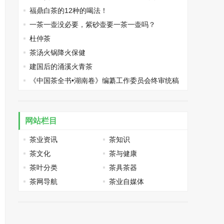
福鼎白茶的12种的喝法！
一茶一壶没必要，紫砂壶要一茶一壶吗？
杜仲茶
茶汤火锅降火保健
建国后的涌溪火青茶
《中国茶全书•湖南卷》编纂工作委员会终审统稿
会议在长沙召开
网站栏目
茶业资讯
茶知识
茶文化
茶与健康
茶叶分类
茶具茶器
茶网导航
茶业自媒体