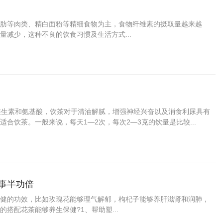
肪等肉类、精白面粉等精细食物为主，食物纤维素的摄取量越来越
减少，这种不良的饮食习惯及生活方式...
维生素和氨基酸，饮茶对于清油解腻，增强神经兴奋以及消食利尿具有
合饮茶。一般来说，每天1―2次，每次2―3克的饮量是比较...
果事半功倍
健的功效，比如玫瑰花能够理气解郁，枸杞子能够养肝滋肾和润肺，
搭配花茶能够养生保健?1、帮助塑...