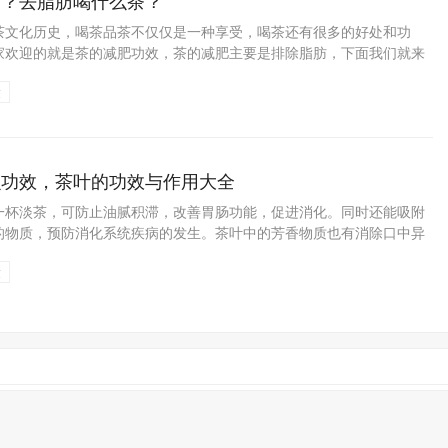
肪？去脂肪喝什么茶？
茶文化历史，喝茶品茶不仅仅是一种享受，喝茶还有很多的好处和功
家欢迎的就是茶的减肥功效，茶的减肥主要是排除脂肪，下面我们就来
去脂肪，想去脂肪喝什么茶好。黑茶可以去脂肪什么...
康
么功效，茶叶的功效与作用大全
一杯淡茶，可防止油腻积滞，改善胃肠功能，促进消化。同时还能吸附
的物质，预防消化系统疾病的发生。茶叶中的芳香物质也有消除口中异
愉快的感觉，提高胃液分泌量，促进蛋白质、脂肪...
康