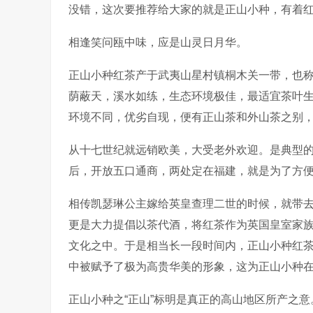
没错，这次要推荐给大家的就是正山小种，有着
相逢笑问瓯中味，应是山灵日月华。
正山小种红茶产于武夷山星村镇桐木关一带，也
荫蔽天，溪水如练，生态环境极佳，最适宜茶叶
环境不同，优劣自现，便有正山茶和外山茶之别
从十七世纪就远销欧美，大受老外欢迎。是典型的
后，开放五口通商，两处定在福建，就是为了方
相传凯瑟琳公主嫁给英皇查理二世的时候，就带去
更是大力提倡以茶代酒，将红茶作为英国皇室家
文化之中。于是相当长一段时间内，正山小种红
中被赋予了极为高贵华美的形象，这为正山小种
正山小种之“正山”标明是真正的高山地区所产之