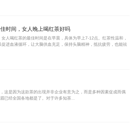
最佳时间，女人晚上喝红茶好吗
女人喝红茶的最佳时间是在早晨，具体为早上7-12点。红茶性温和，
以促进血液循环，让大脑供血充足，保持头脑精神，抵抗疲劳，也能祛
意不要空腹喝茶，可以在食用早餐之后再泡红茶喝。...
，这是因为这款茶的出现并非企业有意为之，而是多种因素促成而偶
已经全国各地都是了。对于许多知茶...