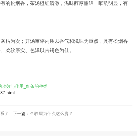
特有的松烟香，茶汤橙红清澈，滋味醇厚甜绵，喉韵明显，有
瘦灰枯为次；开汤审评内质以香气和滋味为重点，具有松烟香
净、柔软厚实、色泽以古铜色为佳。
的功效与作用_红茶的种类
087.html
系了
下一篇：
金骏眉为什么这么贵？