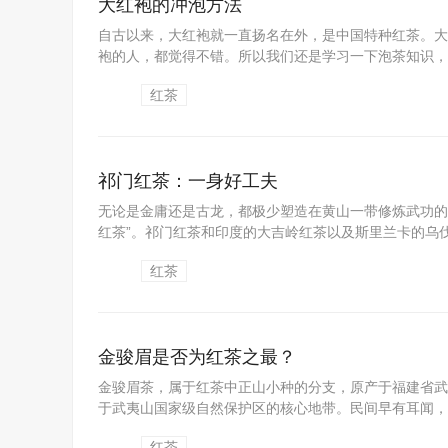
大红袍的冲泡方法
自古以来，大红袍就一直扬名在外，是中国特种红茶。大
袍的人，都觉得不错。所以我们还是学习一下泡茶知识，不
红茶
祁门红茶：一身好工夫
无论是金庸还是古龙，都极少塑造在黄山一带修炼武功的
红茶”。祁门红茶和印度的大吉岭红茶以及斯里兰卡的乌伐红
红茶
金骏眉是否为红茶之最？
金骏眉茶，属于红茶中正山小种的分支，原产于福建省武夷
于武夷山国家级自然保护区的核心地带。民间早有耳闻，金
红茶