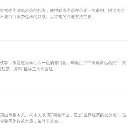
红袍作为武夷岩茶的代表，使得武夷岩茶在茶界一展拳脚。喝过大红
要白白浪费这样的好茶。大红袍的冲泡方法主要...
侠客，但是这里再往西一点的祁门县，却诞生了中国最富远名的“工夫
茶，并称“世界三大高香红...
山市桐木关。桐木关以“茶”闻名于世，它是“世界红茶的发源地”，位
骏眉为红茶之最，茶叶非常金...