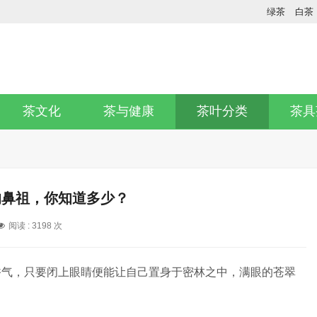
绿茶
白茶
茶文化
茶与健康
茶叶分类
茶具
的鼻祖，你知道多少？
阅读 :
3198 次
香气，只要闭上眼睛便能让自己置身于密林之中，满眼的苍翠