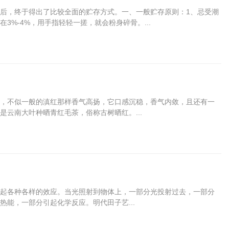
后，终于得出了比较全面的贮存方式。一、一般贮存原则：1、忌受潮
%-4%，用手指轻轻一搓，就会粉身碎骨。...
，不似一般的滇红那样香气高扬，它口感沉稳，香气内敛，且还有一
云南大叶种晒青红毛茶，俗称古树晒红。...
起各种各样的效应。当光照射到物体上，一部分光投射过去，一部分
能，一部分引起化学反应。明代田子艺...