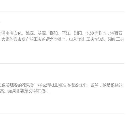
茶
产湖南省安化、桃源、涟源、邵阳、平江、浏阳、长沙等县市，湘西石
大庸等县市所产的工夫茶谓之“湘红”，归入“宜红工夫”范畴。湖红工夫
工夫红茶之一，对中国工夫茶的发展起...
无法像碧螺春的花果香一样被清晰且精准地描述出来。当然，越是模糊的
如果非要定义“祁门香”...