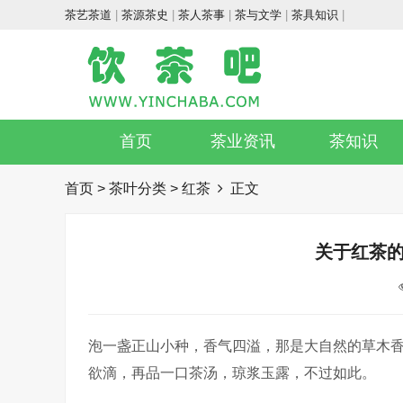
茶艺茶道
|
茶源茶史
|
茶人茶事
|
茶与文学
|
茶具知识
|
首页
茶业资讯
茶知识
首页
>
茶叶分类
>
红茶
正文
关于红茶
泡一盏正山小种，香气四溢，那是大自然的草木
欲滴，再品一口茶汤，琼浆玉露，不过如此。