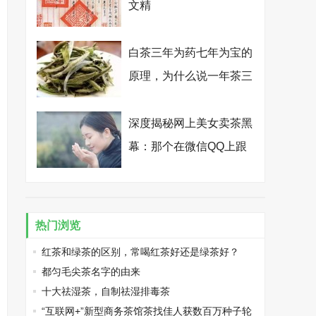
文精
白茶三年为药七年为宝的
原理，为什么说一年茶三
年药七年宝？
深度揭秘网上美女卖茶黑
幕：那个在微信QQ上跟
你卿卿我我的纯情卖茶
女，其实是个真心想骗你
钱的抠脚大汉
热门浏览
红茶和绿茶的区别，常喝红茶好还是绿茶好？
都匀毛尖茶名字的由来
十大祛湿茶，自制祛湿排毒茶
“互联网+”新型商务茶馆茶找佳人获数百万种子轮