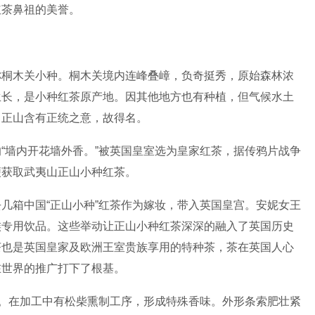
红茶鼻祖的美誉。
称桐木关小种。桐木关境内连峰叠嶂，负奇挺秀，原始森林浓
生长，是小种红茶原产地。因其他地方也有种植，但气候水土
，正山含有正统之意，故得名。
“墙内开花墙外香。”被英国皇室选为皇家红茶，据传鸦片战争
便获取武夷山正山小种红茶。
几箱中国“正山小种”红茶作为嫁妆，带入英国皇宫。安妮女王
族专用饮品。这些举动让正山小种红茶深深的融入了英国历史
茶也是英国皇家及欧洲王室贵族享用的特种茶，茶在英国人心
在世界的推广打下了根基。
意。在加工中有松柴熏制工序，形成特殊香味。外形条索肥壮紧