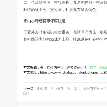
结，色泽乌黑润，香气高长，显浓纯桂圆干香及
独特的桂圆汤、蜜枣味，叶底厚实呈古铜色。
正山小种感官审评应注意
干看外形时条索以粗壮重实、色泽乌润为佳、细
和桂圆汤类似的滋味为上品；叶底以芽叶齐整匀
本文标题：
关于红茶的鼻祖，你知道多少？ -
红茶_红茶
本文地址：
https://www.yinchaba.com/fenlei/hongcha/2
上一篇：
金骏眉、正山小种、大小赤甘，这些茶有什么关
呢？