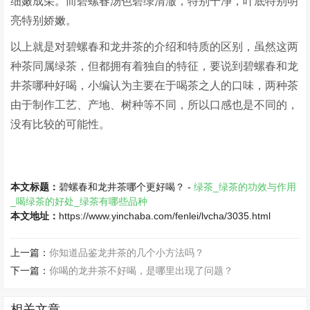
细嫩成朵。而碧螺春汤色碧绿清澈，特别干净，叶底特别明
亮特别娇嫩。
以上就是对碧螺春和龙井茶的介绍和特质的区别，虽然这两
种茶同属绿茶，但都拥有着独自的特征，要说到碧螺春和龙
井茶哪种好喝，小编认为主要在于喝茶之人的口味，两种茶
由于制作工艺、产地、树种等不同，所以口感也是不同的，
没有比较的可能性。
本文标题：
碧螺春和龙井茶哪个更好喝？ -
绿茶_绿茶的功效与作用
_喝绿茶的好处_绿茶有哪些品种
本文地址：
https://www.yinchaba.com/fenlei/lvcha/3035.html
上一篇：
你知道品鉴龙井茶的几个小方法吗？
下一篇：
你喝的龙井茶不好喝，是哪里出现了问题？
相关文章