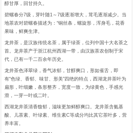
醇甘厚，回甘持久。
碧螺春分7级，芽叶随1～7级逐渐增大，茸毛逐渐减少。当
地茶农对碧螺春描述为：“铜丝条，螺旋形，浑身毛，花香
果味，鲜爽生津。
龙井茶，是汉族传统名茶，属于绿茶，位列中国十大名茶之
首。龙井茶产于浙江杭州西湖一带，由汉族茶农创制于宋
代，已有一千二百余年历史。
龙井茶色泽翠绿，香气浓郁，甘醇爽口，形如雀舌，即
有“色绿、香郁、味甘、形美”四绝的特点，西湖龙井茶叶为
扁形，叶细嫩，条形整齐，宽度一致，为绿黄色，手感光
滑，一芽一叶或二叶。
西湖龙井茶清香馥郁，滋味更加鲜醇爽口。龙井茶含氨基
酸、儿茶素、叶绿素、维生素C等成分均比其它茶叶多，营
养丰富。