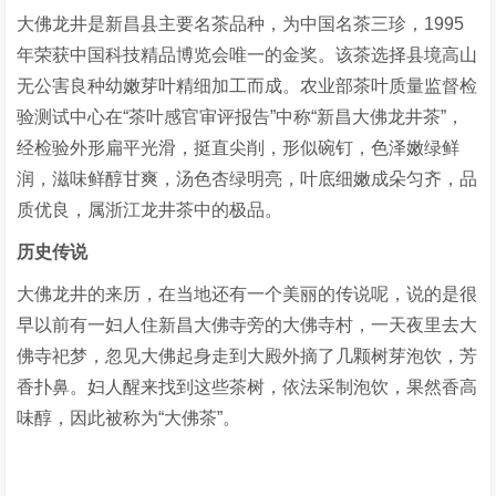
大佛龙井是新昌县主要名茶品种，为中国名茶三珍，1995
年荣获中国科技精品博览会唯一的金奖。该茶选择县境高山
无公害良种幼嫩芽叶精细加工而成。农业部茶叶质量监督检
验测试中心在“茶叶感官审评报告”中称“新昌大佛龙井茶”，
经检验外形扁平光滑，挺直尖削，形似碗钉，色泽嫩绿鲜
润，滋味鲜醇甘爽，汤色杏绿明亮，叶底细嫩成朵匀齐，品
质优良，属浙江龙井茶中的极品。
历史传说
大佛龙井的来历，在当地还有一个美丽的传说呢，说的是很
早以前有一妇人住新昌大佛寺旁的大佛寺村，一天夜里去大
佛寺祀梦，忽见大佛起身走到大殿外摘了几颗树芽泡饮，芳
香扑鼻。妇人醒来找到这些茶树，依法采制泡饮，果然香高
味醇，因此被称为“大佛茶”。