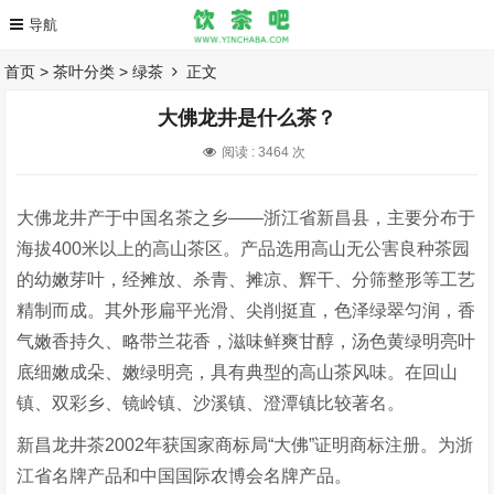
首页
>
茶叶分类
>
绿茶
正文
大佛龙井是什么茶？
阅读 :
3464 次
大佛龙井产于中国名茶之乡——浙江省新昌县，主要分布于
海拔400米以上的高山茶区。产品选用高山无公害良种茶园
的幼嫩芽叶，经摊放、杀青、摊凉、辉干、分筛整形等工艺
精制而成。其外形扁平光滑、尖削挺直，色泽绿翠匀润，香
气嫩香持久、略带兰花香，滋味鲜爽甘醇，汤色黄绿明亮叶
底细嫩成朵、嫩绿明亮，具有典型的高山茶风味。在回山
镇、双彩乡、镜岭镇、沙溪镇、澄潭镇比较著名。
新昌龙井茶2002年获国家商标局“大佛”证明商标注册。为浙
江省名牌产品和中国国际农博会名牌产品。