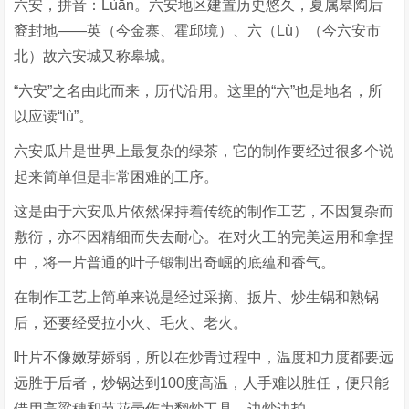
六安，拼音：Lùān。六安地区建置历史悠久，夏属皋陶后
裔封地——英（今金寨、霍邱境）、六（Lù）（今六安市
北）故六安城又称皋城。
“六安”之名由此而来，历代沿用。这里的“六”也是地名，所
以应读“lù”。
六安瓜片是世界上最复杂的绿茶，它的制作要经过很多个说
起来简单但是非常困难的工序。
这是由于六安瓜片依然保持着传统的制作工艺，不因复杂而
敷衍，亦不因精细而失去耐心。在对火工的完美运用和拿捏
中，将一片普通的叶子锻制出奇崛的底蕴和香气。
在制作工艺上简单来说是经过采摘、扳片、炒生锅和熟锅
后，还要经受拉小火、毛火、老火。
叶片不像嫩芽娇弱，所以在炒青过程中，温度和力度都要远
远胜于后者，炒锅达到100度高温，人手难以胜任，便只能
借用高粱穗和节花帚作为翻炒工具，边炒边拍。