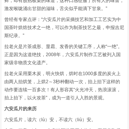
鲜，却有股熟板栗的味道，这种口感征服了所有人的味蕾，
激发喉咙涌出甘甜的滋味，舌尖似乎能滴下甘泉。”
曾经有专家点评：“六安瓜片的采摘技艺和加工工艺实为中
国茶叶烘焙技术之一绝，可以作为制茶技艺之最，申报吉尼
斯纪录。”
拉老火是片茶成形、显霜、发香的关键工序，人称“一绝”。
正是因为这道绝技，2008年，六安瓜片制作工艺被列入国
家级非物质文化遗产。
拉老火采用栗木炭，明火快烘，烘时在1000多度的炭火上
由两人抬烘笼，上烘2～3秒种翻动一次，抬上抬下这样的
动作要连续一百多次！有人形容其“火光冲天，热浪滚滚，
抬上抬下，以火攻茶”，成为一道引人入胜的景观。
六安瓜片的来历
六安瓜片，读六（lù）安，不读六（liù）安。