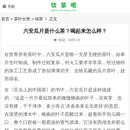
首页
>
茶叶分类
>
绿茶
正文
六安瓜片是什么茶？喝起来怎么样？
阅读 :
3465 次
在世界所有茶叶中，六安瓜片是唯一无芽无梗的茶叶，由单
片生叶制成。制作过程复杂，对火工要求非常高，经过独特
的加工工艺形成了形似薄薄切开、去除瓜瓤的瓜片茶叶，故
而得名。
在《舌尖上的中国茶》的书中，六安瓜片是这样描述
的：“这是一片片看似简单的微微蜷曲的叶子，没有芽，也
没有梗，干干净净，多少有点‘赤条条来去无牵挂’的意思。
在滚烫的沸水中，蜷曲的叶子苏醒过来，趁着热乎劲儿喝一
口，整个口腔被一股霸道的香气填满。它没有西湖龙井那么