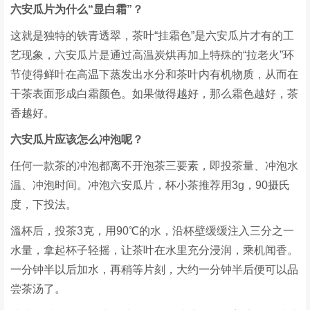
六安瓜片为什么“显白霜”？
这就是独特的铁青透翠，茶叶“挂霜色”是六安瓜片才有的工
艺现象，六安瓜片是通过高温炭烘再加上特殊的“拉老火”环
节使得鲜叶在高温下蒸发出水分和茶叶内有机物质，从而在
干茶表面形成白霜颜色。如果做得越好，那么霜色越好，茶
香越好。
六安瓜片应该怎么冲泡呢？
任何一款茶的冲泡都离不开泡茶三要素，即投茶量、冲泡水
温、冲泡时间。冲泡六安瓜片，杯小茶推荐用3g，90摄氏
度，下投法。
溫杯后，投茶3克，用90℃的水，沿杯壁缓缓注入三分之一
水量，拿起杯子轻摇，让茶叶在水里充分浸润，乘机闻香。
一分钟半以后加水，再稍等片刻，大约一分钟半后便可以品
尝茶汤了。