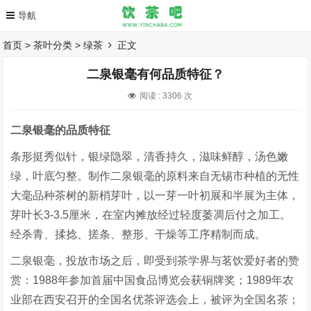
首页
>
茶叶分类
>
绿茶
正文
二泉银毫有何品质特征？
阅读 :
3306 次
二泉银毫的品质特征
条形挺秀似针，银绿隐翠，清香持久，滋味鲜醇，汤色嫩
绿，叶底匀整。制作二泉银毫的原料来自无锡市种植的无性
大毫品种茶树的新梢芽叶，以一芽一叶初展和半展为主体，
芽叶长3-3.5厘米，在室内摊放经过轻度萎凋后付之加工。
经杀青、揉捻、搓条、整形、干燥等工序精制而成。
二泉银毫，投放市场之后，即受到茶学界与茗饮爱好者的赞
赏：1988年参加首届中国食品博览会获铜牌奖；1989年农
业部在西安召开的全国名优茶评选会上，被评为全国名茶；