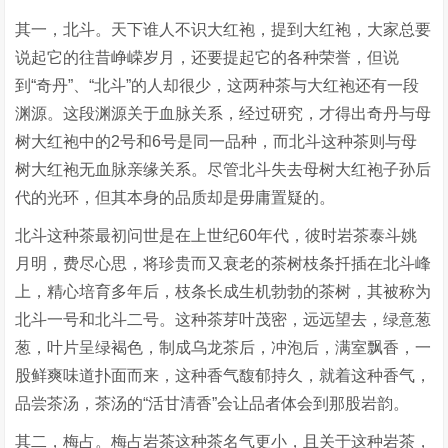
其一，北斗。天下谁人不识大红袍，提到大红袍，大家总要
说起它的往昔峥嵘岁月，还要提起它的各种荣誉，但说
到“奇丹”、“北斗”的人却很少，这两种茶与大红袍还有一段
渊源。这段渊源关于血脉关系，经过研究，才得出奇丹与母
树大红袍中的2号和6号是同一品种，而北斗这种茶则与母
树大红袍无血脉亲缘关系。尽管北斗失去母树大红袍子孙后
代的光环，但其本身的品质却是毋庸置疑的。
北斗这种茶最初问世是在上世纪60年代，彼时岩茶泰斗姚
月明，费尽心思，将珍贵而又衰老的茶树枝条扦插在北斗峰
上，精心培育多年后，枝条长成生机勃勃的茶树，其被称为
北斗一号和北斗二号。这种茶芽叶茂密，远远望去，绿意葱
葱，叶片呈绿褐色，制成乌龙茶后，冲泡后，满室飘香，一
股鲜爽味道扑面而来，这种香气馥郁持久，就着这种香气，
品尝茶汤，茶汤的“活甘清香”会让品者体会到那股岩韵。
其二，梅占。梅占岩茶这种茶名气更小，且关于这种岩茶，