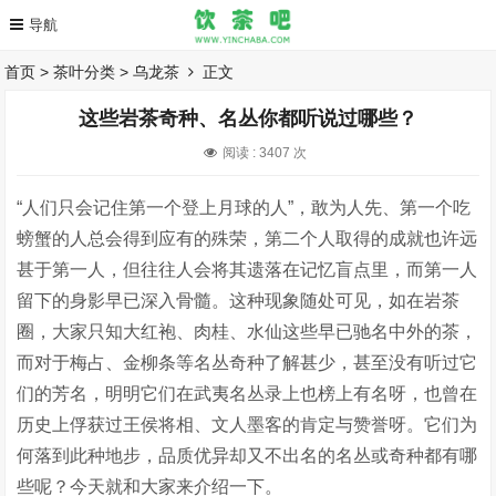
首页
>
茶叶分类
>
乌龙茶
正文
这些岩茶奇种、名丛你都听说过哪些？
阅读 :
3407 次
“人们只会记住第一个登上月球的人”，敢为人先、第一个吃
螃蟹的人总会得到应有的殊荣，第二个人取得的成就也许远
甚于第一人，但往往人会将其遗落在记忆盲点里，而第一人
留下的身影早已深入骨髓。这种现象随处可见，如在岩茶
圈，大家只知大红袍、肉桂、水仙这些早已驰名中外的茶，
而对于梅占、金柳条等名丛奇种了解甚少，甚至没有听过它
们的芳名，明明它们在武夷名丛录上也榜上有名呀，也曾在
历史上俘获过王侯将相、文人墨客的肯定与赞誉呀。它们为
何落到此种地步，品质优异却又不出名的名丛或奇种都有哪
些呢？今天就和大家来介绍一下。