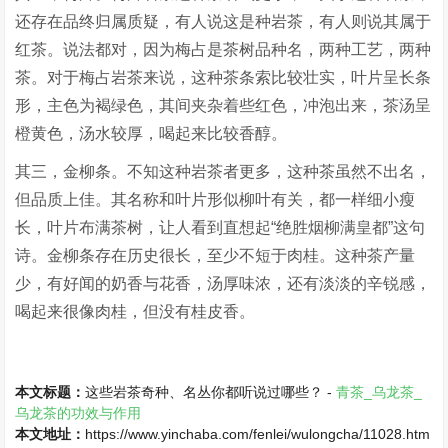
还存在品终归属质疑，有人说这是种岩茶，有人则说其属于
红茶。说法都对，因为梅占是茶树品种名，两种工艺，两种
茶。对于梅占岩茶来说，这种茶条索比较壮实，叶片呈长条
形，主色为褐绿色，其间夹杂着些红色，冲泡出来，茶汤呈
橙黄色，汤水较厚，喝起来比较香醇。
其三，金柳条。不知这种岩茶者更多，这种茶虽然不出名，
但品质上佳。其名称和叶片形似柳叶有关，都一样细小瘦
长，叶片布满茶树，让人看到直想起“绝胜烟柳满皇都”这句
诗。金柳条存在历史很长，至少不短于肉桂。这种茶产量
少，有好闻的奶香与花香，汤厚味浓，还有淡淡的辛锐感，
喝起来很像肉桂，但没有桂皮香。
本文标题：
这些岩茶奇种、名丛你都听说过哪些？ -
青茶_乌龙茶_
乌龙茶的功效与作用
本文地址：
https://www.yinchaba.com/fenlei/wulongcha/11028.htm