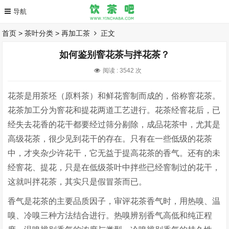
首页
>
茶叶分类
>
再加工茶
正文
如何鉴别窨花茶与拌花茶？
阅读 :
3542 次
花茶是用茶坯（原料茶）和鲜花窨制而成的，俗称窨花茶。
花茶加工分为窨花和提花两道工艺进行。花茶经窨花后，已
经失去花香的花干都要经过筛分剔除，成品花茶中，尤其是
高级花茶，很少见到花干的存在。只有在一些低级的花茶
中，才夹杂少许花干，它无益于提高花茶的香气。还有的未
经窨花、提花，只是在低级茶叶中拌些已经窨制过的花干，
这就叫拌花茶，其实只是假冒茶而已。
香气是花茶的主要品质因子，审评花茶香气时，用热嗅、温
嗅、冷嗅三种方法结合进行。热嗅辨别香气高低和纯正程