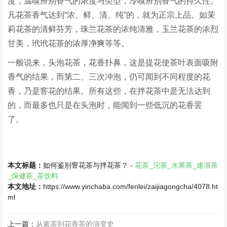
度，温嗅辨别香气的浓度与类型，冷嗅辨别香气的持久性。
凡花茶香气达到“浓、鲜、清、纯”的，就为正宗上品。如茉
莉花茶的清鲜芬芳，珠兰花茶的浓纯清雅，玉兰花茶的浓烈
甘美，玳玳花茶的浓厚净爽等等。
一般说来，头泡花茶，花香扑鼻，这是提花使茶叶表面吸附
香气的结果，而第二、三次冲泡，仍可闻到不同程度的花
香，乃是窨花的结果。所有这些，在拌花茶中是无法达到
的，而最多也只是在头泡时，能闻到一些低沉的花香罢
了。
本文标题：
如何鉴别窨花茶与拌花茶？ -
花茶_沱茶_水果茶_速溶茶
_保健茶_茶饮料
本文地址：
https://www.yinchaba.com/fenlei/zaijiagongcha/4078.ht
ml
上一篇：
从素茶到花香茶的演变史