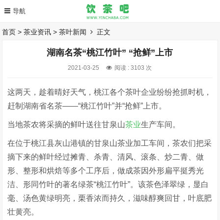
首页
>
茶业资讯
>
茶叶新闻
正文
湖南名茶“桃江竹叶” “抢鲜”上市
2021-03-25
阅读 :
3103 次
这两天，趁着晴好天气，桃江各个茶叶企业纷纷抢抓时机，
赶制湖南省名茶——“桃江竹叶”并“抢鲜”上市。
当地茶农将采摘的鲜叶送往甘泉山
茶业
生产车间。
在位于桃江县灰山港镇的甘泉山茶业加工车间，茶农们把采
摘下来的鲜叶经过摊青、杀青、清风、滚条、炒二青、做
形、整形和烘焙等多个工序后，做成茶因外形扁平挺秀光
洁、形同竹叶的著名绿茶“桃江竹叶”。该茶色泽翠绿，显白
毫、汤色黄绿明亮，栗香浓而持久，滋味醇爽回甘，叶底肥
壮黄亮。