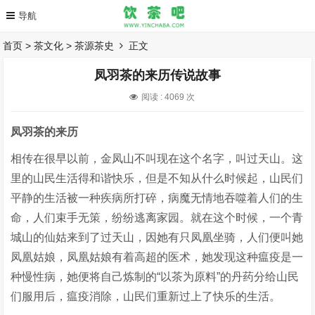
首页
>
茶文化
>
茶源茶史
正文
凤羽茶的来历传说故事
阅读 :
4069 次
凤羽茶的来历
相传在很早以前，金凤山不叫现在这个名字，叫过天山。这
里的山民生活得和谐快乐，但是不知从什么时候起，山民们
平静的生活被一种疾病所打碎，病魔无情地吞噬着人们的生
命，人们束手无策，纷纷逃离家园。就在这个时候，一个青
城山的仙姑来到了过天山，因她有只凤凰坐骑，人们便叫她
凤凰姑娘，凤凰姑娘有着高超的医术，她发现这种瘟疫是一
种慢性病，她便将自己炼制的“以茶为原料”的丹药分给山民
们服用后，瘟疫消除，山民们重新过上了快乐的生活。