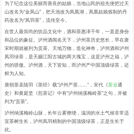
为了纪念这位美丽而善良的姑娘，当地山民的祖先便把过天
山改名为“金凤山”，把天池改为凤凰湖，凤凰姑娘炼制的丹
药改名为“凤羽茶”，流传至今。
在世人最崇尚的饮品文化中，酒和茶惠泽千年，一直是身份
和品位的象征。泸州酒闻名天下，泸州茶历史悠长，早在唐
宋时期就被列为贡茶。天地万物，造化神奇，泸州酒和泸州
凤羽绿茶，是天赐江阳古城的两大瑰宝，这是泸州之福，泸
州的骄傲。泸州酒，天下皆知，而泸州产中国顶级绿茶，还
鲜为人知。
唐朝茶圣陆羽《茶经》载“泸州产茶……”，宋代《
茶业
通
史》和黄庭坚《煎茶记》中有“泸州纳溪梅岭茶”之句，并被
列为“贡茶”。
泸州纳溪梅岭山脉，长年云雾缭绕，滋润的水土气候非常适
宜茶树生长，泸州凤羽精制的中国顶级绿茶，正是生长于
此。