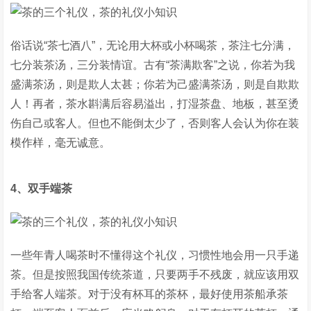
俗话说“茶七酒八”，无论用大杯或小杯喝茶，茶注七分满，
七分装茶汤，三分装情谊。古有“茶满欺客”之说，你若为我
盛满茶汤，则是欺人太甚；你若为己盛满茶汤，则是自欺欺
人！再者，茶水斟满后容易溢出，打湿茶盘、地板，甚至烫
伤自己或客人。但也不能倒太少了，否则客人会认为你在装
模作样，毫无诚意。
4、双手端茶
一些年青人喝茶时不懂得这个礼仪，习惯性地会用一只手递
茶。但是按照我国传统茶道，只要两手不残废，就应该用双
手给客人端茶。对于没有杯耳的茶杯，最好使用茶船承茶