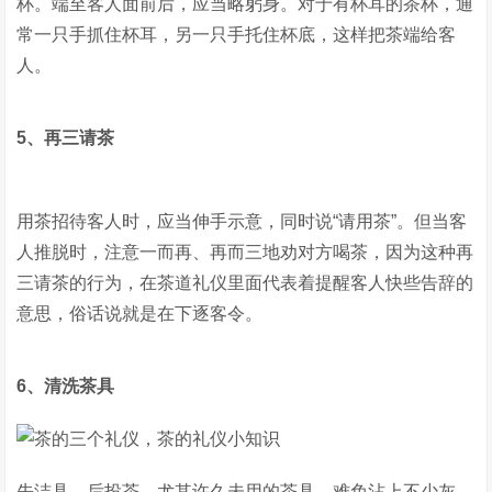
杯。端至客人面前后，应当略躬身。对于有杯耳的茶杯，通
常一只手抓住杯耳，另一只手托住杯底，这样把茶端给客
人。
5、再三请茶
用茶招待客人时，应当伸手示意，同时说“请用茶”。但当客
人推脱时，注意一而再、再而三地劝对方喝茶，因为这种再
三请茶的行为，在茶道礼仪里面代表着提醒客人快些告辞的
意思，俗话说就是在下逐客令。
6、清洗茶具
先洁具，后投茶，尤其许久未用的茶具，难免沾上不少灰