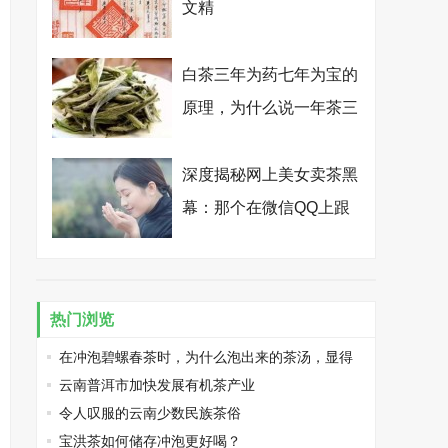
文精
白茶三年为药七年为宝的
原理，为什么说一年茶三
年药七年宝？
深度揭秘网上美女卖茶黑
幕：那个在微信QQ上跟
你卿卿我我的纯情卖茶
女，其实是个真心想骗你
钱的抠脚大汉
热门浏览
在冲泡碧螺春茶时，为什么泡出来的茶汤，显得
浑浊不清澈？
云南普洱市加快发展有机茶产业
令人叹服的云南少数民族茶俗
宝洪茶如何储存冲泡更好喝？