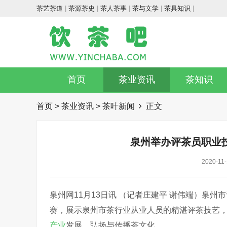
茶艺茶道
|
茶源茶史
|
茶人茶事
|
茶与文学
|
茶具知识
|
首页
茶业资讯
茶知识
首页
>
茶业资讯
>
茶叶新闻
正文
泉州举办评茶员职业
2020-11-
泉州网11月13日讯 （记者庄建平 谢伟端）泉
赛，展示泉州市茶行业从业人员的精湛评茶技艺
产业
发展，弘扬与传播茶文化。