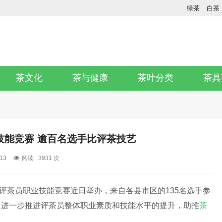
绿茶
白茶
茶文化
茶与健康
茶叶分类
茶具
技能竞赛 逾百名选手比评茶技艺
13
阅读 :
3931 次
州市评茶员职业技能竞赛近日举办，来自各县市区的135名选手参
，进一步推进评茶员整体职业素质和技能水平的提升，助推
茶