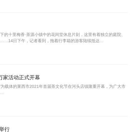
下的十里梅香·茶源小镇中的花间堂休息片刻，这里有着独立的庭院、
…14日下午，记者看到，拖着行李箱的游客陆续抵达...
万家活动正式开幕
茶”为载体的莱西市2021年首届茶文化节在河头店镇隆重开幕，为广大市
.
举行