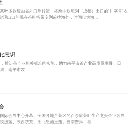
坦
茶叶多数经由省外口岸转运，搭乘中欧班列（成都）出口的“川字号”农
实现出口的现在茶叶搭乘专列前往海外，时间仅为海...
化意识
意识，推进茶产业相关标准的实施，助力南平市茶产业高质量发展，日
、南平市农...
会
西安国际会展中心开幕。全国各地产茶区的百余家茶叶生产龙头企业各自
股蓝、陕西茯茶、湖北恩施玉露、云南普洱、福...