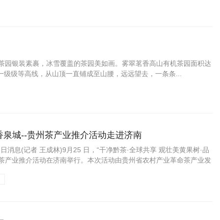
机茶园银装素裹，冰雪覆盖的茶园美如画。雾翠茗香高山有机茶园面积达
成一级级等高线，从山顶一直铺成至山腰，远远望去，一条条...
香泉城--贵州茶产业推介活动走进济南
日消息(记者 王成林)9月25 日，“干净黔茶·全球共享 观壮美黄果树·品
州茶产业推介活动在济南举行。本次活动由贵州省农村产业革命茶产业发
闻