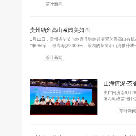
茶叶新闻
贵州纳雍高山茶园美如画
1月12日，贵州省毕节市纳雍县骔岭镇雾翠茗香高山有
到6950亩，最高海拔2300米。茶园的茶苗沿山势被种
茶叶新闻
山海情深·茶
央广网济南9月26
瀑布毛峰茶”贵
展...
茶叶新