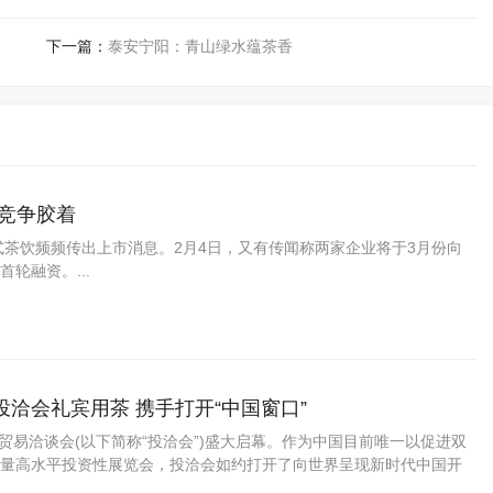
下一篇：
泰安宁阳：青山绿水蕴茶香
竞争胶着
式茶饮频频传出上市消息。2月4日，又有传闻称两家企业将于3月份向
轮融资。...
洽会礼宾用茶 携手打开“中国窗口”
贸易洽谈会(以下简称“投洽会”)盛大启幕。作为中国目前唯一以促进双
量高水平投资性展览会，投洽会如约打开了向世界呈现新时代中国开