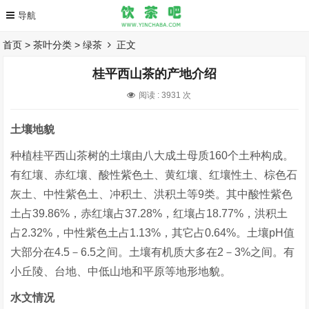
首页
>
茶叶分类
>
绿茶
正文
桂平西山茶的产地介绍
阅读 :
3931 次
土壤地貌
种植桂平西山茶树的土壤由八大成土母质160个土种构成。
有红壤、赤红壤、酸性紫色土、黄红壤、红壤性土、棕色石
灰土、中性紫色土、冲积土、洪积土等9类。其中酸性紫色
土占39.86%，赤红壤占37.28%，红壤占18.77%，洪积土
占2.32%，中性紫色土占1.13%，其它占0.64%。土壤pH值
大部分在4.5－6.5之间。土壤有机质大多在2－3%之间。有
小丘陵、台地、中低山地和平原等地形地貌。
水文情况